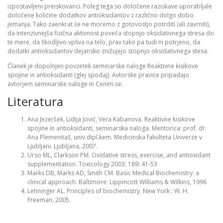
izpostavljeni preiskovanci. Poleg tega so določene raziskave uporabljale
določene količine dodatkov antioksidantov z različno dolgo dobo
jemanja. Tako zaenkrat še ne moremo z gotovostjo potrditi (ali zavrniti),
da intenzivnejša fizična aktivnost poveča stopnjo oksidativnega stresa do
te mere, da škodljivo vpliva na telo, prav tako pa tudi ni potrjeno, da
dodatki antioksidantov dejansko znižujejo stopnjo oksidativnega stesa.
Članek je dopolnjen povzetek seminarske naloge Reaktivne kisikove
spojine in antioksidanti (glej spodaj). Avtorske pravice pripadajo
avtorjem seminarske naloge in Cenim.se.
Literatura
Ana Jezeršek, Lidija Jović, Vera Kabanova. Reaktivne kisikove
spojine in antioksidanti, seminarska naloga. Mentorica: prof. dr.
Ana Plemenitaš, univ.dipl.kem. Medicinska fakulteta Univerze v
Ljubljani. Ljubljana, 2007.
Urso ML, Clarkson PM. Oxidative stress, exercise, and antioxidant
supplementation. Toxicology 2003; 189: 41-53
Marks DB, Marks AD, Smith CM. Basic Medical Biochemistry: a
clinical approach. Baltimore: Lippincott Williams & Wilkins, 1996
Lehninger AL. Principles of biochemistry. New York : W. H.
Freeman, 2005.