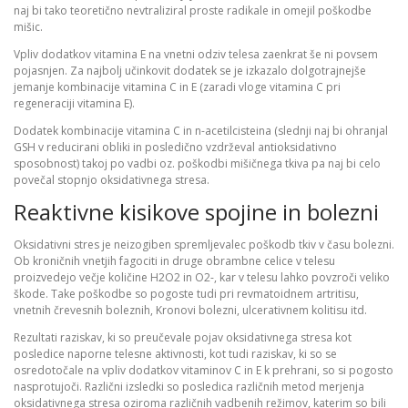
naj bi tako teoretično nevtraliziral proste radikale in omejil poškodbe
mišic.
Vpliv dodatkov vitamina E na vnetni odziv telesa zaenkrat še ni povsem
pojasnjen. Za najbolj učinkovit dodatek se je izkazalo dolgotrajnejše
jemanje kombinacije vitamina C in E (zaradi vloge vitamina C pri
regeneraciji vitamina E).
Dodatek kombinacije vitamina C in n-acetilcisteina (slednji naj bi ohranjal
GSH v reducirani obliki in posledično vzdrževal antioksidativno
sposobnost) takoj po vadbi oz. poškodbi mišičnega tkiva pa naj bi celo
povečal stopnjo oksidativnega stresa.
Reaktivne kisikove spojine in bolezni
Oksidativni stres je neizogiben spremljevalec poškodb tkiv v času bolezni.
Ob kroničnih vnetjih fagociti in druge obrambne celice v telesu
proizvedejo večje količine H2O2 in O2-, kar v telesu lahko povzroči veliko
škode. Take poškodbe so pogoste tudi pri revmatoidnem artritisu,
vnetnih črevesnih boleznih, Kronovi bolezni, ulcerativnem kolitisu itd.
Rezultati raziskav, ki so preučevale pojav oksidativnega stresa kot
posledice naporne telesne aktivnosti, kot tudi raziskav, ki so se
osredotočale na vpliv dodatkov vitaminov C in E k prehrani, so si pogosto
nasprotujoči. Različni izsledki so posledica različnih metod merjenja
oksidativnega stresa oziroma različnih vadbenih režimov, katerim so bili