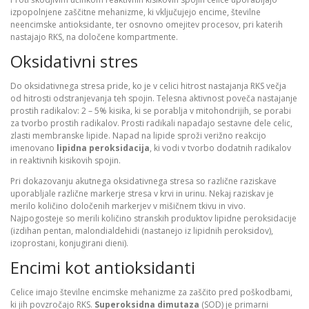
izpopolnjene zaščitne mehanizme, ki vključujejo encime, številne
neencimske antioksidante, ter osnovno omejitev procesov, pri katerih
nastajajo RKS, na določene kompartmente.
Oksidativni stres
Do oksidativnega stresa pride, ko je v celici hitrost nastajanja RKS večja
od hitrosti odstranjevanja teh spojin. Telesna aktivnost poveča nastajanje
prostih radikalov: 2 – 5% kisika, ki se porablja v mitohondrijih, se porabi
za tvorbo prostih radikalov. Prosti radikali napadajo sestavne dele celic,
zlasti membranske lipide. Napad na lipide sproži verižno reakcijo
imenovano
lipidna peroksidacija
, ki vodi v tvorbo dodatnih radikalov
in reaktivnih kisikovih spojin.
Pri dokazovanju akutnega oksidativnega stresa so različne raziskave
uporabljale različne markerje stresa v krvi in urinu. Nekaj raziskav je
merilo količino določenih markerjev v mišičnem tkivu in vivo.
Najpogosteje so merili količino stranskih produktov lipidne peroksidacije
(izdihan pentan, malondialdehidi (nastanejo iz lipidnih peroksidov),
izoprostani, konjugirani dieni).
Encimi kot antioksidanti
Celice imajo številne encimske mehanizme za zaščito pred poškodbami,
ki jih povzročajo RKS.
Superoksidna dimutaza
(SOD) je primarni