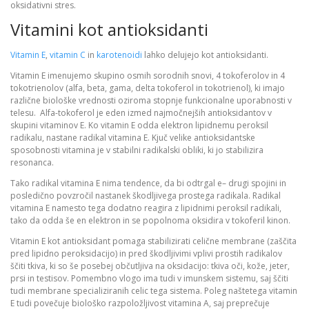
oksidativni stres.
Vitamini kot antioksidanti
Vitamin E
,
vitamin C
in
karotenoidi
lahko delujejo kot antioksidanti.
Vitamin E imenujemo skupino osmih sorodnih snovi, 4 tokoferolov in 4
tokotrienolov (alfa, beta, gama, delta tokoferol in tokotrienol), ki imajo
različne biološke vrednosti oziroma stopnje funkcionalne uporabnosti v
telesu. Alfa-tokoferol je eden izmed najmočnejših antioksidantov v
skupini vitaminov E. Ko vitamin E odda elektron lipidnemu peroksil
radikalu, nastane radikal vitamina E. Kjuč velike antioksidantske
sposobnosti vitamina je v stabilni radikalski obliki, ki jo stabilizira
resonanca.
Tako radikal vitamina E nima tendence, da bi odtrgal e– drugi spojini in
posledično povzročil nastanek škodljivega prostega radikala. Radikal
vitamina E namesto tega dodatno reagira z lipidnimi peroksil radikali,
tako da odda še en elektron in se popolnoma oksidira v tokoferil kinon.
Vitamin E kot antioksidant pomaga stabilizirati celične membrane (zaščita
pred lipidno peroksidacijo) in pred škodljivimi vplivi prostih radikalov
ščiti tkiva, ki so še posebej občutljiva na oksidacijo: tkiva oči, kože, jeter,
prsi in testisov. Pomembno vlogo ima tudi v imunskem sistemu, saj ščiti
tudi membrane specializiranih celic tega sistema. Poleg naštetega vitamin
E tudi povečuje biološko razpoložljivost vitamina A, saj preprečuje