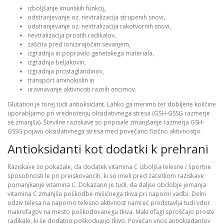
izboljšanje imunskih funkcij,
odstranjevanje oz. nevtralizacija strupenih snovi,
odstranjevanje oz. nevtralizacija rakotvornih snovi,
nevtralizacija prostih radikalov,
zaščita pred ionizirajočim sevanjem,
izgradnja in popravilo genetskega materiala,
izgradnja beljakovin,
izgradnja prostaglandinov,
transport aminokislin in
uravnavanje aktivnosti raznih encimov.
Glutation je torej tudi antioksidant. Lahko ga merimo ter dobljene količine
uporabljamo pri vrednotenju oksidativnega stresa (GSH-GSSG razmerje
se zmanjša). Številne raziskave so pripisale zmanjšanje razmerja GSH-
GSSG pojavu oksidativnega stresa med povečano fizično aktivnostjo.
Antioksidanti kot dodatki k prehrani
Raziskave so pokazale, da dodatek vitamina C izboljša telesne / športne
sposobnosti le pri preiskovancih, ki so imeli pred začetkom raziskave
pomanjkanje vitamina C. Dokazano je tudi, da daljše obdobje jemanja
vitamina C zmanjša poškodbe mišičnega tkiva pri naporni vadbi. Delni
odziv telesa na naporno telesno aktivnost namreč predstavlja tudi vdor
makrofagov na mesto poškodovanega tkiva. Makrofagi sproščajo proste
radikale, ki še dodatno poškodujejo tkivo. Povečan vnos antioksidantov