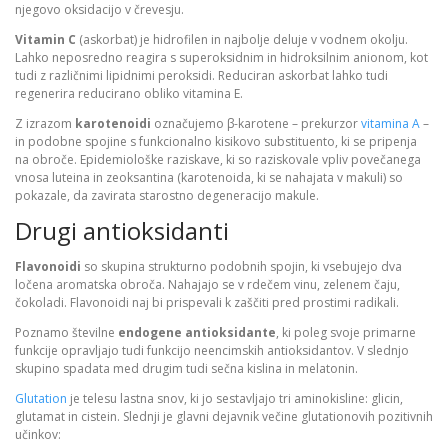
njegovo oksidacijo v črevesju.
Vitamin C
(askorbat) je hidrofilen in najbolje deluje v vodnem okolju.
Lahko neposredno reagira s superoksidnim in hidroksilnim anionom, kot
tudi z različnimi lipidnimi peroksidi. Reduciran askorbat lahko tudi
regenerira reducirano obliko vitamina E.
Z izrazom
karotenoidi
označujemo β-karotene – prekurzor
vitamina A
–
in podobne spojine s funkcionalno kisikovo substituento, ki se pripenja
na obroče. Epidemiološke raziskave, ki so raziskovale vpliv povečanega
vnosa luteina in zeoksantina (karotenoida, ki se nahajata v makuli) so
pokazale, da zavirata starostno degeneracijo makule.
Drugi antioksidanti
Flavonoidi
so skupina strukturno podobnih spojin, ki vsebujejo dva
ločena aromatska obroča. Nahajajo se v rdečem vinu, zelenem čaju,
čokoladi. Flavonoidi naj bi prispevali k zaščiti pred prostimi radikali.
Poznamo številne
endogene antioksidante
, ki poleg svoje primarne
funkcije opravljajo tudi funkcijo neencimskih antioksidantov. V slednjo
skupino spadata med drugim tudi sečna kislina in melatonin.
Glutation
je telesu lastna snov, ki jo sestavljajo tri aminokisline: glicin,
glutamat in cistein. Slednji je glavni dejavnik večine glutationovih pozitivnih
učinkov: