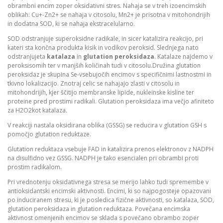
obrambni encim zoper oksidativni stres. Nahaja se v treh izoencimskih
oblikah: Cu+-Zn2+ se nahaja v citosolu, Mn2+ je prisotna v mitohondrijih
in dodatna SOD, ki se nahaja ekstracelularno.
SOD odstranjuje superoksidne radikale, in sicer katalizira reakcijo, pri
kateri sta končna produkta kisik in vodikov peroksid. Slednjega nato
odstranjujeta
katalaza
in
glutation peroksidaza
. Katalaze najdemo v
peroksisomih ter v manjših količinah tudi v citosolu.Družina glutation
peroksidaz je skupina Se-vsebujočih encimov s specifičnimi lastnostmi in
tkivno lokalizacijo. Znotraj celic se nahajajo zlasti v citosolu in
mitohondrijih, kjer ščitijo membranske lipide, nukleinske kisline ter
proteine pred prostimi radikali. Glutation peroksidaza ima večjo afiniteto
za H2O2kot katalaza.
V reakciji nastala oksidirana oblika (GSSG) se reducira v glutation GSH s
pomočjo glutation reduktaze.
Glutation reduktaza vsebuje FAD in katalizira prenos elektronov z NADPH
na disulfidno vez GSSG. NADPH je tako esencialen pri obrambi proti
prostim radikalom.
Pri vrednotenju oksidativnega stresa se merijo lahko tudi spremembe v
antioksidantski encimski aktivnosti. Encimi, ki so najpogosteje opazovani
po induciranem stresu, ki je posledica fizične aktivnosti, so katalaza, SOD,
glutation peroksidaza in glutation reduktaza. Povečana encimska
aktivnost omenjenih encimov se sklada s povečano obrambo zoper