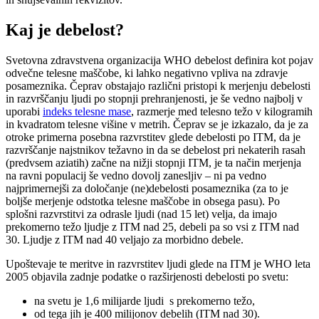
Kaj je debelost?
Svetovna zdravstvena organizacija WHO debelost definira kot pojav
odvečne telesne maščobe, ki lahko negativno vpliva na zdravje
posameznika. Čeprav obstajajo različni pristopi k merjenju debelosti
in razvrščanju ljudi po stopnji prehranjenosti, je še vedno najbolj v
uporabi
indeks telesne mase
, razmerje med telesno težo v kilogramih
in kvadratom telesne višine v metrih. Čeprav se je izkazalo, da je za
otroke primerna posebna razvrstitev glede debelosti po ITM, da je
razvrščanje najstnikov težavno in da se debelost pri nekaterih rasah
(predvsem aziatih) začne na nižji stopnji ITM, je ta način merjenja
na ravni populacij še vedno dovolj zanesljiv – ni pa vedno
najprimernejši za določanje (ne)debelosti posameznika (za to je
boljše merjenje odstotka telesne maščobe in obsega pasu). Po
splošni razvrstitvi za odrasle ljudi (nad 15 let) velja, da imajo
prekomerno težo ljudje z ITM nad 25, debeli pa so vsi z ITM nad
30. Ljudje z ITM nad 40 veljajo za morbidno debele.
Upoštevaje te meritve in razvrstitev ljudi glede na ITM je WHO leta
2005 objavila zadnje podatke o razširjenosti debelosti po svetu:
na svetu je 1,6 milijarde ljudi s prekomerno težo,
od tega jih je 400 milijonov debelih (ITM nad 30).