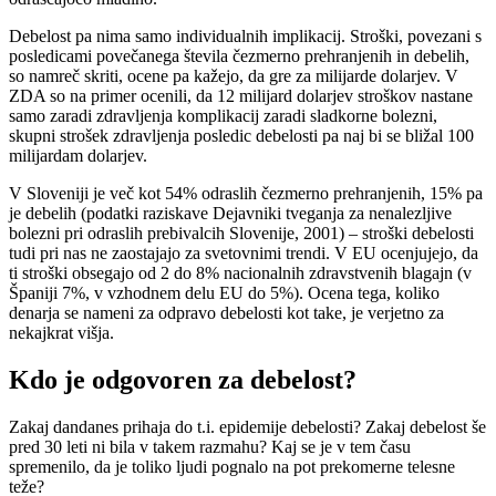
Debelost pa nima samo individualnih implikacij. Stroški, povezani s
posledicami povečanega števila čezmerno prehranjenih in debelih,
so namreč skriti, ocene pa kažejo, da gre za milijarde dolarjev. V
ZDA so na primer ocenili, da 12 milijard dolarjev stroškov nastane
samo zaradi zdravljenja komplikacij zaradi sladkorne bolezni,
skupni strošek zdravljenja posledic debelosti pa naj bi se bližal 100
milijardam dolarjev.
V Sloveniji je več kot 54% odraslih čezmerno prehranjenih, 15% pa
je debelih (podatki raziskave Dejavniki tveganja za nenalezljive
bolezni pri odraslih prebivalcih Slovenije, 2001) – stroški debelosti
tudi pri nas ne zaostajajo za svetovnimi trendi. V EU ocenjujejo, da
ti stroški obsegajo od 2 do 8% nacionalnih zdravstvenih blagajn (v
Španiji 7%, v vzhodnem delu EU do 5%). Ocena tega, koliko
denarja se nameni za odpravo debelosti kot take, je verjetno za
nekajkrat višja.
Kdo je odgovoren za debelost?
Zakaj dandanes prihaja do t.i. epidemije debelosti? Zakaj debelost še
pred 30 leti ni bila v takem razmahu? Kaj se je v tem času
spremenilo, da je toliko ljudi pognalo na pot prekomerne telesne
teže?