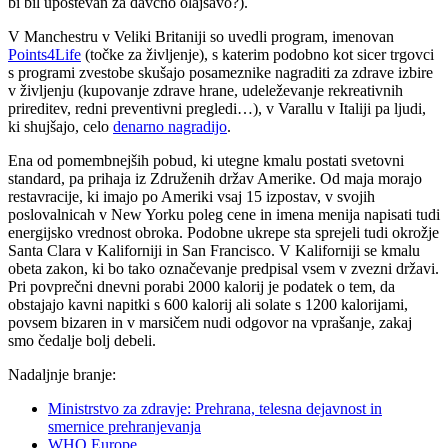
bi bil upoštevan za davčno olajšavo?).
V Manchestru v Veliki Britaniji so uvedli program, imenovan
Points4Life
(točke za življenje), s katerim podobno kot sicer trgovci
s programi zvestobe skušajo posameznike nagraditi za zdrave izbire
v življenju (kupovanje zdrave hrane, udeleževanje rekreativnih
prireditev, redni preventivni pregledi…), v Varallu v Italiji pa ljudi,
ki shujšajo, celo
denarno nagradijo
.
Ena od pomembnejših pobud, ki utegne kmalu postati svetovni
standard, pa prihaja iz Združenih držav Amerike. Od maja morajo
restavracije, ki imajo po Ameriki vsaj 15 izpostav, v svojih
poslovalnicah v New Yorku poleg cene in imena menija napisati tudi
energijsko vrednost obroka. Podobne ukrepe sta sprejeli tudi okrožje
Santa Clara v Kaliforniji in San Francisco. V Kaliforniji se kmalu
obeta zakon, ki bo tako označevanje predpisal vsem v zvezni državi.
Pri povprečni dnevni porabi 2000 kalorij je podatek o tem, da
obstajajo kavni napitki s 600 kalorij ali solate s 1200 kalorijami,
povsem bizaren in v marsičem nudi odgovor na vprašanje, zakaj
smo čedalje bolj debeli.
Nadaljnje branje:
Ministrstvo za zdravje: Prehrana, telesna dejavnost in
smernice prehranjevanja
WHO Europe