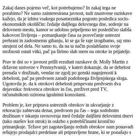
Zakaj danes pojemo več, kot potrebujemo? In zakaj tega ne
porabimo? Ne samo zainteresirana javnost, tudi znastvene raziskave
kažejo, da je izbira vsakega posameznika pogosto posledica socio-
ekonomskih okoliščin: čedalje daljšega delovnega dne, sedenje na
delovnem mestu, kamor se udobno pripeljemo ter posledično slabša
kakovost življenja – pomanjkanje časa za posvečanje ustrezni
prehrani in zadostnemu gibanju, ki se ga še raje izogibamo, saj smo
utrujeni od dela. Ne samo to, da na ta način poslabšamo svoje
možnosti ostati vitki, pač pa širimo slab mem na otroke in prijatelje.
Prav te dni so v javnost prišli rezultati razskave dr. Molly Martin z
državne univerze v Pennsylvaniji, v kateri dokazuje, da se debelost
prenaša v družinah, vendar ne zgolj po genski nagnjenosti k
debelosti, pač pa predvsem zaradi podobnega življenjskega sloga.
Ugotovila je, da k otrokovi debelosti prispevata predvsem dva
dejavnika: frekvenca obrokov in čas, preživet pred TV,
računalnikom oziroma igralnimi konzolami.
Problem je, ker priprava ustreznih obrokov in ukvarjanje z
rekreacijo zahtevata denar, predvsem pa čas – tega sodobnim
družinam v iskanju ravnovesja med čedalje daljšimi delovnimi dnevi
(tako staršev kot otrok) in oskrbo s potrebščinami kronično
primanjkuje. Težave pri zagotavljanju rednih obrokov nam ponavadi
rešujejo prodajalci predelane ali pripravljene hrane, ki se ponašajo s