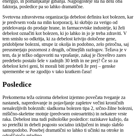
energijo, in pomanjkanje gibanja. Najpogosteje sta na delu oba
faktorja, posledice pa so lahko dramatične.
Svetovna zdravstvena organizacija debelost definira kot bolezen, kar
je predvsem voda na mlin korporacij, ki skrbijo za verigo od
pridelovanja do prodaje hrane, in farmacevtske industrije, ki želi
debelost označiti kot bolezen, ki jo lahko in jo je treba zdraviti. V
tem smislu so odkritja, ki za debelost krivijo določene gene,
pridobljene bolezni, strupe iz okolja in podobno, zelo priročna, saj
preusmerjajo pozornost z drugih, očitnejših razlogov. Težava je v
tem, da je težko odgovoriti na vprašanje, zakaj je človeštvo zares
predebelo postalo šele v zadnjih 30 letih in ne prej? Če so za
debelost krivi geni, bi morali biti predebeli že prej – genske
spremembe se ne zgodijo v tako kratkem času!
Posledice
Prekomerna teža oziroma debelost izjemno povečata tveganje za
nastanek, napredovanje in pojavljanje zapletov večini kroničnih
nenalezljivih boleznih: sladkorna bolezen tipa 2, srčno-žilne bolezni,
mišično-skeletne motnje (predvsem osteoartritis) in nekatere vrste
raka. Debelost ima tudi psihološke posledice: raziskave kažejo, da
so pretežki in debeli pogosto socialno izključeni in imajo slabšo
samopodobo. Posebej dramatični so lahko ti učinki na otroke in
odraščajočo mladino.