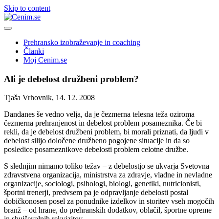
Skip to content
Prehransko izobraževanje in coaching
Članki
Moj Cenim.se
Ali je debelost družbeni problem?
Tjaša Vrhovnik, 14. 12. 2008
Dandanes še vedno velja, da je čezmerna telesna teža oziroma
čezmerna prehranjenost in debelost problem posameznika. Če bi
rekli, da je debelost družbeni problem, bi morali priznati, da ljudi v
debelost silijo določene družbeno pogojene situacije in da so
posledice posameznikove debelosti problem celotne družbe.
S slednjim nimamo toliko težav – z debelostjo se ukvarja Svetovna
zdravstvena organizacija, ministrstva za zdravje, vladne in nevladne
organizacije, sociologi, psihologi, biologi, genetiki, nutricionisti,
športni trenerji, predvsem pa je odpravljanje debelosti postal
dobičkonosen posel za ponudnike izdelkov in storitev vseh mogočih
branž – od hrane, do prehranskih dodatkov, oblačil, športne opreme
in shujševalnih rekvizitov.