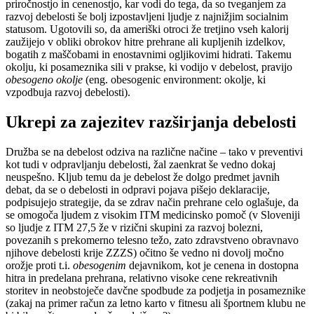
priročnostjo in cenenostjo, kar vodi do tega, da so tveganjem za
razvoj debelosti še bolj izpostavljeni ljudje z najnižjim socialnim
statusom. Ugotovili so, da ameriški otroci že tretjino vseh kalorij
zaužijejo v obliki obrokov hitre prehrane ali kupljenih izdelkov,
bogatih z maščobami in enostavnimi ogljikovimi hidrati. Takemu
okolju, ki posameznika sili v prakse, ki vodijo v debelost, pravijo
obesogeno okolje
(eng. obesogenic environment: okolje, ki
vzpodbuja razvoj debelosti).
Ukrepi za zajezitev razširjanja debelosti
Družba se na debelost odziva na različne načine – tako v preventivi
kot tudi v odpravljanju debelosti, žal zaenkrat še vedno dokaj
neuspešno. Kljub temu da je debelost že dolgo predmet javnih
debat, da se o debelosti in odpravi pojava pišejo deklaracije,
podpisujejo strategije, da se zdrav način prehrane celo oglašuje, da
se omogoča ljudem z visokim ITM medicinsko pomoč (v Sloveniji
so ljudje z ITM 27,5 že v rizični skupini za razvoj bolezni,
povezanih s prekomerno telesno težo, zato zdravstveno obravnavo
njihove debelosti krije ZZZS) očitno še vedno ni dovolj močno
orožje proti t.i.
obesogenim
dejavnikom, kot je cenena in dostopna
hitra in predelana prehrana, relativno visoke cene rekreativnih
storitev in neobstoječe davčne spodbude za podjetja in posameznike
(zakaj na primer račun za letno karto v fitnesu ali športnem klubu ne