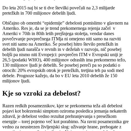
Do leta 2015 naj bi se ti dve številki povečali na 2,3 milijarde
pretežkih in 700 milijonov debelih ljudi.
Običajno ob omembi “epidemije” debelosti pomislimo v glavnem na
Ameriko. Res je, da se je trend prekomernega rejenja začel v
Ameriki v 70ih in 80ih letih prejšnjega stoletja, vendar danes
povečevanje povprečnega ITMja ni omejeno niti samo na razviti
svet niti samo na Ameriko. Še posebej hitro število pretežkih in
debelih ljudi narašča v revnih in v deželah v razvoju, nič posebej
boljši pa nismo niti Evropejci: povprečen ITM v Evropski uniji je
26,5 (podatki WHO), 400 milijonov odraslih ima prekomerno težo,
130 milijonov ljudi je debelih. Še posebej pereči pa so podatki o
otrocih: 20% evropskih otrok je pretežkih, tretjina teh pa sodi med
debele. Prognoze kažejo, da bo v EU leta 2010 debelih že 150
milijonov ljudi.
Kje so vzroki za debelost?
Razen redkih posameznikov, kjer se prekomerna teža ali debelost
pojavi kot bolezenski simptom oziroma posledica jemanja nekaterih
zdravil, je debelost vedno rezultat prehranjevanja s presežkom
energije – torej pojemo več kot porabimo. Na ravni posameznika gre
vedno za neustrezen življenjski slog: uživanje hrane, prebogate z