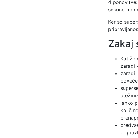
4 ponovitve:
sekund odm
Ker so super
pripravljenos
Zakaj 
Kot že 
zaradi 
zaradi 
poveče
superse
utežmiz
lahko p
količin
prenapo
predvse
pripravl