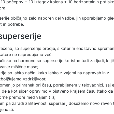
 10 počepov + 10 iztegov kolena + 10 horizontalnih potisk
ora
serije običajno zelo naporen del vadbe, jih uporabljamo gl
t in potrebe.
superserije
rečeno, so superserije orodje, s katerim enostavno spremen
katere ne napredujemo več;
učinka na hormone so superserije koristne tudi za ljudi, ki j
vanje mišične mase;
rije so lahko način, kako lahko z vajami na napravah in z
boljšujemo vzdržljivost;
omenijo prihranek pri času, porabljenem v telovadnici, saj 
o dela kot sicer opravimo v bistveno krajšem času (tako d
rne premore med vajami) :);
m pa zaradi zahtevnosti superserij dosežemo novo raven 
jenosti.