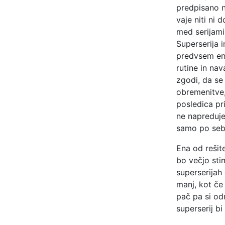
predpisano n
vaje niti ni 
med serijami
Superserija 
predvsem eno
rutine in na
zgodi, da se
obremenitve,
posledica pr
ne napreduje
samo po sebi
Ena od rešit
bo večjo stim
superserijah
manj, kot če
pač pa si o
superserij bi 