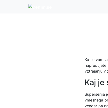
Skip
to
content
Ko se vam za
napredujete v
vztrajanju v
Kaj je
Superserija j
vmesnega pre
vendar pa nat