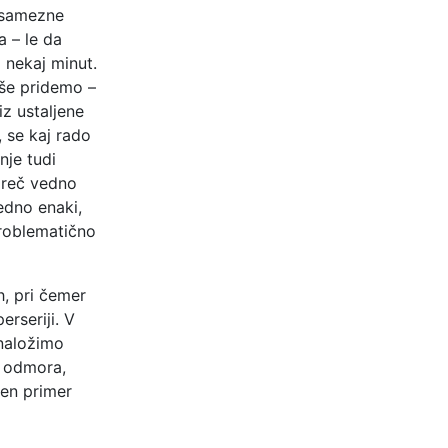
posamezne
a – le da
 nekaj minut.
 še pridemo –
iz ustaljene
, se kaj rado
nje tudi
mreč vedno
edno enaki,
problematično
h, pri čemer
erseriji. V
 naložimo
o odmora,
en primer