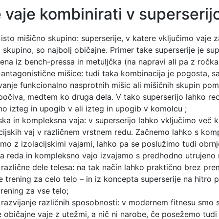
 vaje kombinirati v superserij
 isto mišično skupino: superserije, v katere vključimo vaje z
 skupino, so najbolj običajne. Primer take superserije je sup
jena iz bench-pressa in metuljčka (na napravi ali pa z ročka
 antagonistične mišice: tudi taka kombinacija je pogosta, sa
vanje funkcionalno nasprotnih mišic ali mišičnih skupin pom
počiva, medtem ko druga dela. V tako superserijo lahko re
mo izteg in upogib v ali izteg in upogib v komolcu ;
jska in kompleksna vaja: v superserijo lahko vključimo več
acijskih vaj v različnem vrstnem redu. Začnemo lahko s kom
imo z izolacijskimi vajami, lahko pa se poslužimo tudi obrn
a reda in kompleksno vajo izvajamo s predhodno utrujeno 
 različne dele telesa: na tak način lahko praktično brez pr
e trening za celo telo – in iz koncepta superserije na hitro 
trening za vse telo;
 razvijanje različnih sposobnosti: v modernem fitnesu smo s
le običajne vaje z utežmi, a nič ni narobe, če posežemo tudi