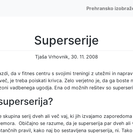
Prehransko izobraž
Superserije
Tjaša Vrhovnik, 30. 11. 2008
zdi, da v fitnes centru s svojimi treningi z utežmi in napra
eč, je treba poiskati krivca. Zelo verjetno je, da ga boste na
 zoni vadbenega ugodja. Ena od možnih rešitev so superseri
 superserija?
e skupina serij dveh ali več vaj, ki jih izvajamo zaporedoma
mora. Običajno se razume, da je superserija par dveh ali 
ančnih pravil, kako naj bo sestavljena superserija, ni. Tako