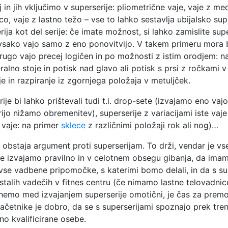
aj in jih vključimo v superserije: pliometrične vaje, vaje z me
co, vaje z lastno težo – vse to lahko sestavlja ubijalsko sup
rija kot del serije: če imate možnost, si lahko zamislite supe
vsako vajo samo z eno ponovitvijo. V takem primeru mora b
rugo vajo precej logičen in po možnosti z istim orodjem: n
eralno stoje in potisk nad glavo ali potisk s prsi z ročkami 
je in razpiranje iz zgornjega položaja v metuljček.
je bi lahko prištevali tudi t.i. drop-sete (izvajamo eno vajo
erijo nižamo obremenitev), superserije z variacijami iste vaj
e vaje: na primer
sklece
z različnimi položaji rok ali nog)…
e obstaja argument proti superserijam. To drži, vendar je v
aje izvajamo pravilno in v celotnem obsegu gibanja, da ima
 vse vadbene pripomočke, s katerimi bomo delali, in da s su
talih vadečih v fitnes centru (če nimamo lastne telovadni
nemo med izvajanjem superserije omotični, je čas za premo
ačetnike je dobro, da se s superserijami spoznajo prek trene
no kvalificirane osebe.