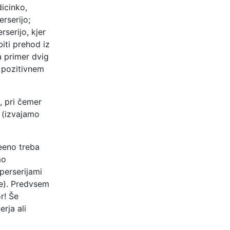
dicinko,
erserijo;
rserijo, kjer
iti prehod iz
a primer dvig
v pozitivnem
, pri čemer
e (izvajamo
seeno treba
mo
perserijami
ce). Predvsem
r! Še
rja ali