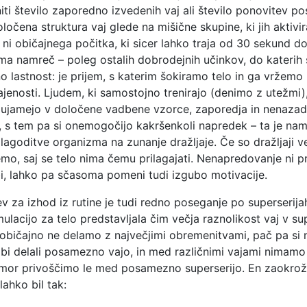
iti število zaporedno izvedenih vaj ali število ponovitev 
določena struktura vaj glede na mišične skupine, ki jih aktivir
 ni običajnega počitka, ki sicer lahko traja od 30 sekund do
ima namreč – poleg ostalih dobrodejnih učinkov, do katerih
 lastnost: je prijem, s katerim šokiramo telo in ga vržemo 
vajenosti. Ljudem, ki samostojno trenirajo (denimo z utežmi)
 ujamejo v določene vadbene vzorce, zaporedja in nenazad
 s tem pa si onemogočijo kakršenkoli napredek – ta je na
ilagoditve organizma na zunanje dražljaje. Če so dražljaji v
mo, saj se telo nima čemu prilagajati. Nenapredovanje ni 
, lahko pa sčasoma pomeni tudi izgubo motivacije.
ev za izhod iz rutine je tudi redno poseganje po superserija
ulacijo za telo predstavljala čim večja raznolikost vaj v sup
 običajno ne delamo z največjimi obremenitvami, pač pa si
 bi delali posamezno vajo, in med različnimi vajami nimam
dmor privoščimo le med posamezno superserijo. En zaokrož
lahko bil tak: