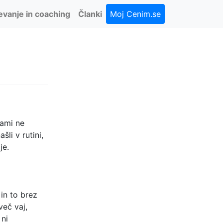
evanje in coaching
Članki
Moj Cenim.se
vami ne
šli v rutini,
je.
 in to brez
več vaj,
 ni