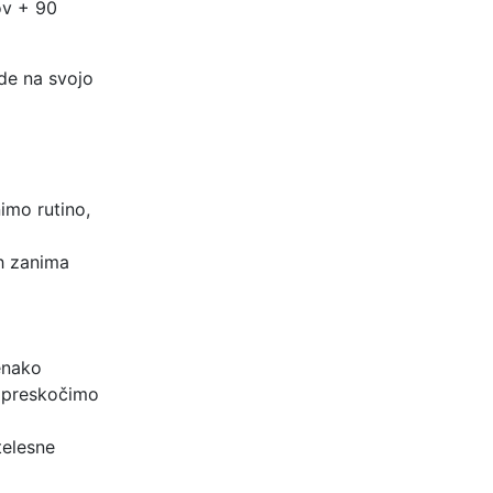
ov + 90
ede na svojo
imo rutino,
ih zanima
enako
a preskočimo
telesne