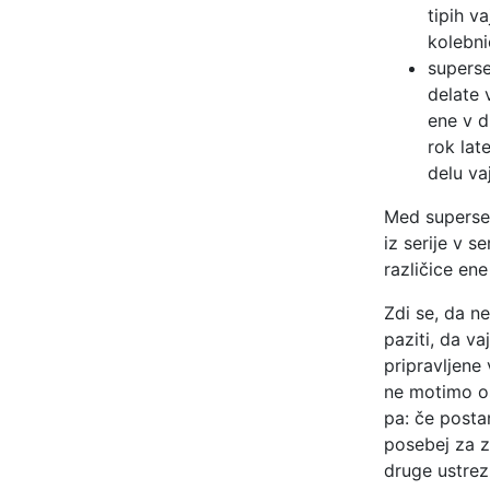
tipih v
kolebni
superse
delate 
ene v d
rok lat
delu va
Med superseri
iz serije v s
različice en
Zdi se, da n
paziti, da v
pripravljene
ne motimo os
pa: če posta
posebej za z
druge ustrez