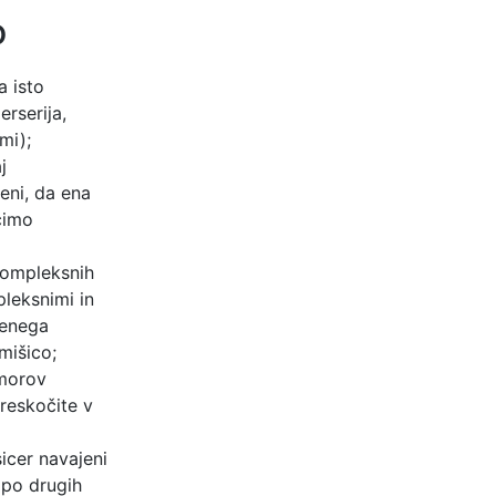
o
a isto
erserija,
mi);
j
eni, da ena
cimo
 kompleksnih
pleksnimi in
jenega
mišico;
emorov
preskočite v
icer navajeni
 po drugih