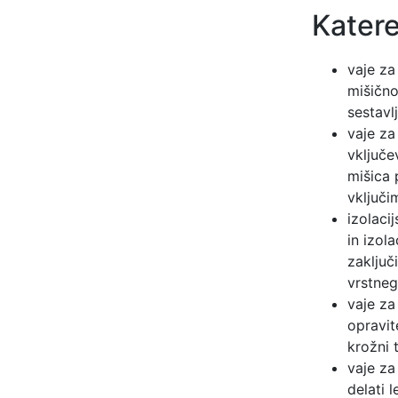
Katere
vaje za
mišično
sestavl
vaje za
vključe
mišica 
vključi
izolaci
in izol
zaključ
vrstneg
vaje za
opravit
krožni 
vaje za
delati 