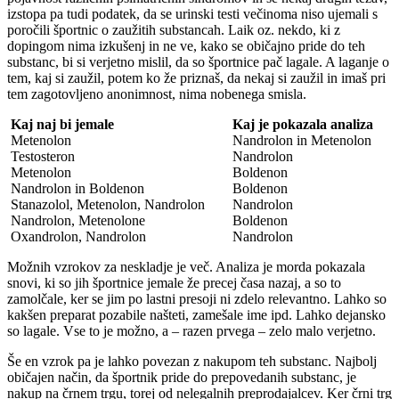
izstopa pa tudi podatek, da se urinski testi večinoma niso ujemali s
poročili športnic o zaužitih substancah. Laik oz. nekdo, ki z
dopingom nima izkušenj in ne ve, kako se običajno pride do teh
substanc, bi si verjetno mislil, da so športnice pač lagale. A laganje o
tem, kaj si zaužil, potem ko že priznaš, da nekaj si zaužil in imaš pri
tem zagotovljeno anonimnost, nima nobenega smisla.
Kaj naj bi jemale
Kaj je pokazala analiza
Metenolon
Nandrolon in Metenolon
Testosteron
Nandrolon
Metenolon
Boldenon
Nandrolon in Boldenon
Boldenon
Stanazolol, Metenolon, Nandrolon
Nandrolon
Nandrolon, Metenolone
Boldenon
Oxandrolon, Nandrolon
Nandrolon
Možnih vzrokov za neskladje je več. Analiza je morda pokazala
snovi, ki so jih športnice jemale že precej časa nazaj, a so to
zamolčale, ker se jim po lastni presoji ni zdelo relevantno. Lahko so
kakšen preparat pozabile našteti, zamešale ime ipd. Lahko dejansko
so lagale. Vse to je možno, a – razen prvega – zelo malo verjetno.
Še en vzrok pa je lahko povezan z nakupom teh substanc. Najbolj
običajen način, da športnik pride do prepovedanih substanc, je
nakup na črnem trgu, torej od nelegalnih preprodajalcev. Ker črni trg