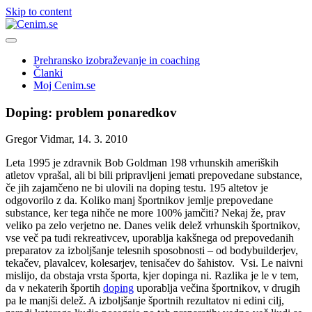
Skip to content
Prehransko izobraževanje in coaching
Članki
Moj Cenim.se
Doping: problem ponaredkov
Gregor Vidmar, 14. 3. 2010
Leta 1995 je zdravnik Bob Goldman 198 vrhunskih ameriških
atletov vprašal, ali bi bili pripravljeni jemati prepovedane substance,
če jih zajamčeno ne bi ulovili na doping testu. 195 altetov je
odgovorilo z da. Koliko manj športnikov jemlje prepovedane
substance, ker tega nihče ne more 100% jamčiti? Nekaj že, prav
veliko pa zelo verjetno ne. Danes velik delež vrhunskih športnikov,
vse več pa tudi rekreativcev, uporablja kakšnega od prepovedanih
preparatov za izboljšanje telesnih sposobnosti – od bodybuilderjev,
tekačev, plavalcev, kolesarjev, tenisačev do šahistov. Vsi. Le naivni
mislijo, da obstaja vrsta športa, kjer dopinga ni. Razlika je le v tem,
da v nekaterih športih
doping
uporablja večina športnikov, v drugih
pa le manjši delež. A izboljšanje športnih rezultatov ni edini cilj,