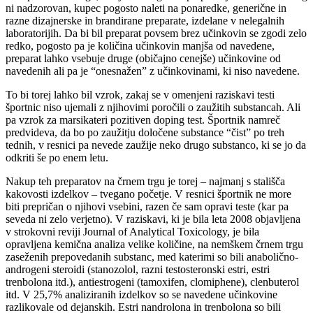
ni nadzorovan, kupec pogosto naleti na ponaredke, generične in
razne dizajnerske in brandirane preparate, izdelane v nelegalnih
laboratorijih. Da bi bil preparat povsem brez učinkovin se zgodi zelo
redko, pogosto pa je količina učinkovin manjša od navedene,
preparat lahko vsebuje druge (običajno cenejše) učinkovine od
navedenih ali pa je “onesnažen” z učinkovinami, ki niso navedene.
To bi torej lahko bil vzrok, zakaj se v omenjeni raziskavi testi
športnic niso ujemali z njihovimi poročili o zaužitih substancah. Ali
pa vzrok za marsikateri pozitiven doping test. Športnik namreč
predvideva, da bo po zaužitju določene substance “čist” po treh
tednih, v resnici pa nevede zaužije neko drugo substanco, ki se jo da
odkriti še po enem letu.
Nakup teh preparatov na črnem trgu je torej – najmanj s stališča
kakovosti izdelkov – tvegano početje. V resnici športnik ne more
biti prepričan o njihovi vsebini, razen če sam opravi teste (kar pa
seveda ni zelo verjetno). V raziskavi, ki je bila leta 2008 objavljena
v strokovni reviji Journal of Analytical Toxicology, je bila
opravljena kemična analiza velike količine, na nemškem črnem trgu
zaseženih prepovedanih substanc, med katerimi so bili anabolično-
androgeni steroidi (stanozolol, razni testosteronski estri, estri
trenbolona itd.), antiestrogeni (tamoxifen, clomiphene), clenbuterol
itd. V 25,7% analiziranih izdelkov so se navedene učinkovine
razlikovale od dejanskih. Estri nandrolona in trenbolona so bili