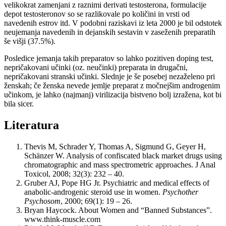
velikokrat zamenjani z raznimi derivati testosterona, formulacije
depot testosteronov so se razlikovale po količini in vrsti od
navedenih estrov itd. V podobni raziskavi iz leta 2000 je bil odstotek
neujemanja navedenih in dejanskih sestavin v zaseženih preparatih
še višji (37.5%).
Posledice jemanja takih preparatov so lahko pozitiven doping test,
nepričakovani učinki (oz. neučinki) preparata in drugačni,
nepričakovani stranski učinki. Slednje je še posebej nezaželeno pri
ženskah; če ženska nevede jemlje preparat z močnejšim androgenim
učinkom, je lahko (najmanj) virilizacija bistveno bolj izražena, kot bi
bila sicer.
Literatura
Thevis M, Schrader Y, Thomas A, Sigmund G, Geyer H,
Schänzer W. Analysis of confiscated black market drugs using
chromatographic and mass spectrometric approaches. J Anal
Toxicol, 2008; 32(3): 232 – 40.
Gruber AJ, Pope HG Jr. Psychiatric and medical effects of
anabolic-androgenic steroid use in women.
Psychother
Psychosom
, 2000; 69(1): 19 – 26.
Bryan Haycock. About Women and “Banned Substances”.
www.think-muscle.com