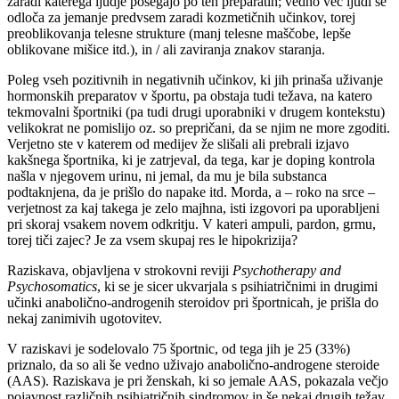
zaradi katerega ljudje posegajo po teh preparatih; vedno več ljudi se
odloča za jemanje predvsem zaradi kozmetičnih učinkov, torej
preoblikovanja telesne strukture (manj telesne maščobe, lepše
oblikovane mišice itd.), in / ali zaviranja znakov staranja.
Poleg vseh pozitivnih in negativnih učinkov, ki jih prinaša uživanje
hormonskih preparatov v športu, pa obstaja tudi težava, na katero
tekmovalni športniki (pa tudi drugi uporabniki v drugem kontekstu)
velikokrat ne pomislijo oz. so prepričani, da se njim ne more zgoditi.
Verjetno ste v katerem od medijev že slišali ali prebrali izjavo
kakšnega športnika, ki je zatrjeval, da tega, kar je doping kontrola
našla v njegovem urinu, ni jemal, da mu je bila substanca
podtaknjena, da je prišlo do napake itd. Morda, a – roko na srce –
verjetnost za kaj takega je zelo majhna, isti izgovori pa uporabljeni
pri skoraj vsakem novem odkritju. V kateri ampuli, pardon, grmu,
torej tiči zajec? Je za vsem skupaj res le hipokrizija?
Raziskava, objavljena v strokovni reviji
Psychotherapy and
Psychosomatics
, ki se je sicer ukvarjala s psihiatričnimi in drugimi
učinki anabolično-androgenih steroidov pri športnicah, je prišla do
nekaj zanimivih ugotovitev.
V raziskavi je sodelovalo 75 športnic, od tega jih je 25 (33%)
priznalo, da so ali še vedno uživajo anabolično-androgene steroide
(AAS). Raziskava je pri ženskah, ki so jemale AAS, pokazala večjo
pojavnost različnih psihiatričnih sindromov in še nekaj drugih težav,