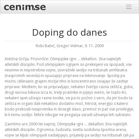
Skip
to
content
Doping do danes
Robi Babič, Gregor Vidmar, 9. 11. 2009
Antična Grčija. Prizorišče: Olimpijske igre … dekatlon. Ena najtežjih
atletskih disciplin. Pod olimpijskim ognjem so prekinjeni vsi spopadi, vse
neumne in nepotrebne vojne, sovražniki sedijo na tribunah amfiteatra
(nasprotnih seveda) in opazujejo priprave na tekmovanje. Spodaj pa
močni, izklesano grajeni možje tiho in koncentrirano izvajajo še zadnje
priprave. Medtem, ko se pripravljajo, nekateri žvečijo razna zelišča, gobe,
drugi surova bikova srca in, tretji prašnike in pijejo svežo, še toplo kri,
nekateri spet uživajo razne tonike, vsi pa to počno z vero, da jim bodo ta
zelišča in organi dali nekakšno dodatno moč, hitrost, energijo s katero
bodo prekosili nasprotnika in dosegli slavo, premoč in pač vse privilegije,
ki k temu sodijo. Nihče nikogar ne preganja zaradi uživanja teh substanc.
Zavrtimo uro 2000 let naprej. Olimpijske igre … dekatlon. Ena najtežjih
atletskih disciplin. Ogromna, čudovita, svetla sodobna športna arena,
vojne se kljub olimpijadi nadaljujejo, prijatelji pa sedijo na tribunah (ali pa