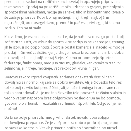
pred malimi zasloni na različnih koncih sveta) in opazujejo priprave na
tekmovanje. Spodaj na prizorišču močni, izklesano grajeni, prelepljeni s
sponzorskimi nalepkami, možje (in ženske) tiho in koncentrirano izvajajo
še zadnje priprave. Kdor bo najmočnejši, najhitrejši, najboljši in
najsrečnejši, bo dosegel slavo, premoč in pač vse privilegije, ki k temu
sodijo. Teh pa ni malo.
Kot vidimo, je esenca ostala enaka. Le, da je način za dosego postal bolj
sofisticiran. Drži, vsi vrhunski športniki se rodijo in ne »naredijo«, trening
jih le izbrusi do popolnosti. Šport je postal komerciala, načelo »čimbolje
prodaj in čimveč zasluži«, kjer je drugo mesto brez pomena in biti dober
ni dovolj, le biti najboljši nekaj šteje. K temu pripomorejo športne
federacije, funkcionarji, mediji in tudi mi, gledalci, ker v vsakem trenutku
želimo višje, hitreje, močneje, več rekordov, kruha in iger.
Svetovni rekord izpred dvajsetih let danes v nekaterih disciplinah ni
dovolj niti za normo, kaj šele za dobro uvrstitev. Ali je človeško telo res
toliko bolj razvito kot pred 20 leti, ali je način treninga in prehrane res
toliko napredoval? Ali je možno človeško telo podvreči takšnim stalnim in
vedno večjim naporom brez dolgoročnih posledic? Da ne bo pomote,
govorimo o vrhunskih rezultatih in vrhunskih športnikih. Odgovor je ne, ni
možno!
Da bi se bolje pripravili, mnogi vrhunski tekmovalci uporabljajo
nedovoljena preparate. Če je za športnika dobro poskrbljeno, je pod
zdravniško kontrolo. V takih primerih običajno športnik ne bo utrpel