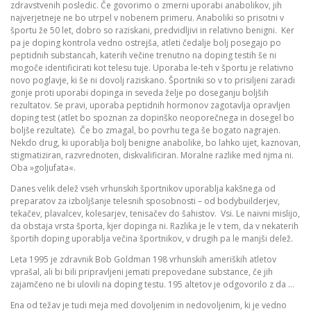
zdravstvenih posledic. Če govorimo o zmerni uporabi anabolikov, jih
najverjetneje ne bo utrpel v nobenem primeru. Anaboliki so prisotni v
športu že 50 let, dobro so raziskani, predvidljivi in relativno benigni. Ker
pa je doping kontrola vedno ostrejša, atleti čedalje bolj posegajo po
peptidnih substancah, katerih večine trenutno na doping testih še ni
mogoče identificirati kot telesu tuje. Uporaba le-teh v športu je relativno
novo poglavje, ki še ni dovolj raziskano. Športniki so v to prisiljeni zaradi
gonje proti uporabi dopinga in seveda želje po doseganju boljših
rezultatov. Se pravi, uporaba peptidnih hormonov zagotavlja opravljen
doping test (atlet bo spoznan za dopinško neoporečnega in dosegel bo
boljše rezultate). Če bo zmagal, bo povrhu tega še bogato nagrajen.
Nekdo drug, ki uporablja bolj benigne anabolike, bo lahko ujet, kaznovan,
stigmatiziran, razvrednoten, diskvalificiran. Moralne razlike med njma ni.
Oba »goljufata«.
Danes velik delež vseh vrhunskih športnikov uporablja kakšnega od
preparatov za izboljšanje telesnih sposobnosti – od bodybuilderjev,
tekačev, plavalcev, kolesarjev, tenisačev do šahistov. Vsi. Le naivni mislijo,
da obstaja vrsta športa, kjer dopinga ni. Razlika je le v tem, da v nekaterih
športih doping uporablja večina športnikov, v drugih pa le manjši delež.
Leta 1995 je zdravnik Bob Goldman 198 vrhunskih ameriških atletov
vprašal, ali bi bili pripravljeni jemati prepovedane substance, če jih
zajamčeno ne bi ulovili na doping testu. 195 altetov je odgovorilo z da …
Ena od težav je tudi meja med dovoljenim in nedovoljenim, ki je vedno