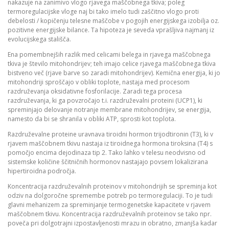
nakazuje na zanimivo vlogo rjavega maščobnega tkiva; poleg
termoregulacijske vloge naj bi tako imelo tudi zaščitno vlogo proti
debelosti / kopičenju telesne maščobe v pogojih energijskega izobilja oz.
pozitivne energijske bilance. Ta hipoteza je seveda vprašljiva najmanj iz
evolucijskega stališča.
Ena pomembnejših razlik med celicami belega in rjavega maščobnega
tkiva je število mitohondrijev; teh imajo celice rjavega maščobnega tkiva
bistveno več (rjave barve so zaradi mitohondrijev). Kemična energija, ki jo
mitohondriji sproščajo v obliki toplote, nastaja med procesom
razdruževanja oksidativne fosforilacije. Zaradi tega procesa
razdruževanja, ki ga povzročajo t.i. razdruževalni proteini (UCP1), ki
spreminjajo delovanje notranje membrane mitohondrijev, se energija,
namesto da bi se shranila v obliki ATP, sprosti kot toplota.
Razdruževalne proteine uravnava tiroidni hormon trijodtironin (T3), ki v
rjavem maščobnem tkivu nastaja iz tiroidnega hormona tiroksina (T4) s
pomočjo encima dejodinaza tip 2. Tako lahko v telesu neodvisno od
sistemske količine ščitničnih hormonov nastajajo povsem lokalizirana
hipertiroidna področja.
Koncentracija razdruževalnih proteinov v mitohondrijih se spreminja kot
odziv na dolgoročne spremembe potreb po termoregulaciji. To je tudi
glavni mehanizem za spreminjanje termogenetske kapacitete v rjavem
maščobnem tkivu. Koncentracija razdruževalnih proteinov se tako npr.
poveča pri dolgotrajni izpostavljenosti mrazu in obratno, zmanjša kadar