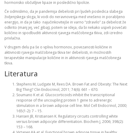
hormonsko občutljive lipaze in posledično lipolize.
Če odmislimo, da je pandemija debelosti pri ljudeh posledica slabega
življenjskega sloga, ki vodi do neravnovesja med vnešeno in porabljeno
energijo, in da je tako najučinkovitejše in varno “zdravilo” za debelost že
odkrito (manj jej, več gibaj), potem se ideja, da bi nekako uspeli povečati
količino in spodbuditi aktivnost rjavega maščobnega tkiva, zdi izredno
privlačna.
V drugem delu pa še o vplivu hormonov, povezanosti količine in
aktivnosti rjavega maščobnega tkiva ter debelosti, in možnostih
terapevtske manipulacije količine in in aktivnosti rjavega maščobnega
tkiva.
Literatura
Stephens M, Ludgate M, Rees DA. Brown Fat and Obesity: The Next
Big Thing? Clin Endocrinol, 2011; 74(6): 661 – 670.
Soumano K et al. Glucocorticoids inhibit the transcriptional
response of the uncoupling protein 1 gene to adrenergic
stimulation in a brown adipose cell line. Mol Cell Endocrinol, 2000;
165(1-2): 7 – 15.
Hansen JB, Kristiansen K. Regulatory circuits controlling white
versus brown adipocyte differentiation. Biochem J, 2006; 398(2):
153 – 168.
Virtanen KA et al. Functional brown adipose tissue in healthy