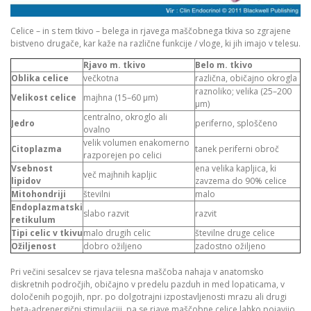
Celice – in s tem tkivo – belega in rjavega maščobnega tkiva so zgrajene
bistveno drugače, kar kaže na različne funkcije / vloge, ki jih imajo v telesu.
Rjavo m. tkivo
Belo m. tkivo
Oblika celice
večkotna
različna, običajno okrogla
raznoliko; velika (25–200
Velikost celice
majhna (15–60 μm)
μm)
centralno, okroglo ali
Jedro
periferno, sploščeno
ovalno
velik volumen enakomerno
Citoplazma
tanek periferni obroč
razporejen po celici
Vsebnost
ena velika kapljica, ki
več majhnih kapljic
lipidov
zavzema do 90% celice
Mitohondriji
številni
malo
Endoplazmatski
slabo razvit
razvit
retikulum
Tipi celic v tkivu
malo drugih celic
številne druge celice
Ožiljenost
dobro ožiljeno
zadostno ožiljeno
Pri večini sesalcev se rjava telesna maščoba nahaja v anatomsko
diskretnih področjih, običajno v predelu pazduh in med lopaticama, v
določenih pogojih, npr. po dolgotrajni izpostavljenosti mrazu ali drugi
beta-adrenergični stimulaciji, pa se rjave maščobne celice lahko pojavijo