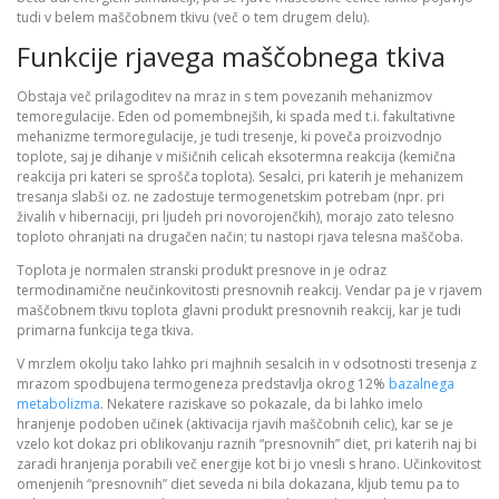
tudi v belem maščobnem tkivu (več o tem drugem delu).
Funkcije rjavega maščobnega tkiva
Obstaja več prilagoditev na mraz in s tem povezanih mehanizmov
temoregulacije. Eden od pomembnejših, ki spada med t.i. fakultativne
mehanizme termoregulacije, je tudi tresenje, ki poveča proizvodnjo
toplote, saj je dihanje v mišičnih celicah eksotermna reakcija (kemična
reakcija pri kateri se sprošča toplota). Sesalci, pri katerih je mehanizem
tresanja slabši oz. ne zadostuje termogenetskim potrebam (npr. pri
živalih v hibernaciji, pri ljudeh pri novorojenčkih), morajo zato telesno
toploto ohranjati na drugačen način; tu nastopi rjava telesna maščoba.
Toplota je normalen stranski produkt presnove in je odraz
termodinamične neučinkovitosti presnovnih reakcij. Vendar pa je v rjavem
maščobnem tkivu toplota glavni produkt presnovnih reakcij, kar je tudi
primarna funkcija tega tkiva.
V mrzlem okolju tako lahko pri majhnih sesalcih in v odsotnosti tresenja z
mrazom spodbujena termogeneza predstavlja okrog 12%
bazalnega
metabolizma
. Nekatere raziskave so pokazale, da bi lahko imelo
hranjenje podoben učinek (aktivacija rjavih maščobnih celic), kar se je
vzelo kot dokaz pri oblikovanju raznih “presnovnih” diet, pri katerih naj bi
zaradi hranjenja porabili več energije kot bi jo vnesli s hrano. Učinkovitost
omenjenih “presnovnih” diet seveda ni bila dokazana, kljub temu pa to