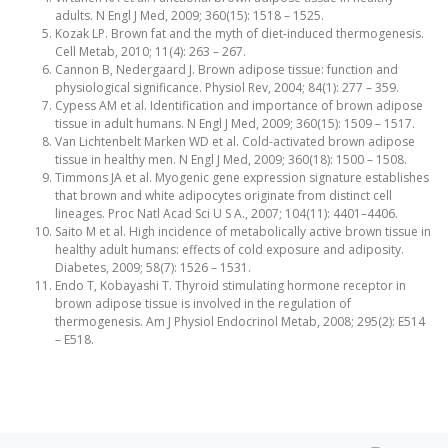
adults. N Engl J Med, 2009; 360(15): 1518 – 1525.
Kozak LP. Brown fat and the myth of diet-induced thermogenesis.
Cell Metab, 2010; 11(4): 263 – 267.
Cannon B, Nedergaard J. Brown adipose tissue: function and
physiological significance. Physiol Rev, 2004; 84(1): 277 – 359.
Cypess AM et al. Identification and importance of brown adipose
tissue in adult humans. N Engl J Med, 2009; 360(15): 1509 – 1517.
Van Lichtenbelt Marken WD et al. Cold-activated brown adipose
tissue in healthy men. N Engl J Med, 2009; 360(18): 1500 – 1508.
Timmons JA et al. Myogenic gene expression signature establishes
that brown and white adipocytes originate from distinct cell
lineages. Proc Natl Acad Sci U S A., 2007; 104(11): 4401–4406.
Saito M et al. High incidence of metabolically active brown tissue in
healthy adult humans: effects of cold exposure and adiposity.
Diabetes, 2009; 58(7): 1526 – 1531.
Endo T, Kobayashi T. Thyroid stimulating hormone receptor in
brown adipose tissue is involved in the regulation of
thermogenesis. Am J Physiol Endocrinol Metab, 2008; 295(2): E514
– E518.