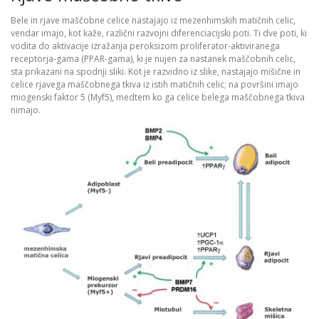
Bele in rjave maščobne celice nastajajo iz mezenhimskih matičnih celic,
vendar imajo, kot kaže, različni razvojni diferenciacijski poti. Ti dve poti, ki
vodita do aktivacije izražanja peroksizom proliferator-aktiviranega
receptorja-gama (PPAR-gama), ki je nujen za nastanek maščobnih celic,
sta prikazani na spodnji sliki. Kot je razvidno iz slike, nastajajo mišične in
celice rjavega maščobnega tkiva iz istih matičnih celic; na površini imajo
miogenski faktor 5 (Myf5), medtem ko ga celice belega maščobnega tkiva
nimajo.