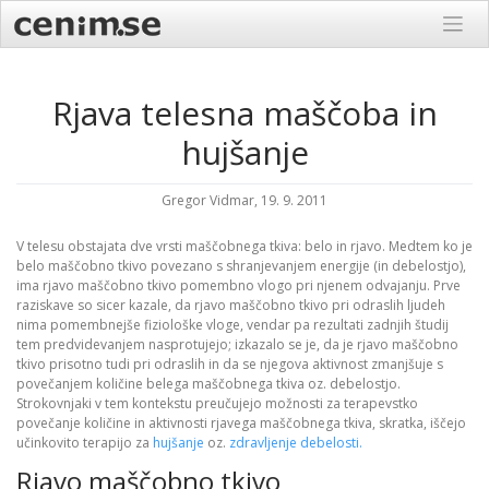
Skip
to
content
Rjava telesna maščoba in
hujšanje
Gregor Vidmar, 19. 9. 2011
V telesu obstajata dve vrsti maščobnega tkiva: belo in rjavo. Medtem ko je
belo maščobno tkivo povezano s shranjevanjem energije (in debelostjo),
ima rjavo maščobno tkivo pomembno vlogo pri njenem odvajanju. Prve
raziskave so sicer kazale, da rjavo maščobno tkivo pri odraslih ljudeh
nima pomembnejše fiziološke vloge, vendar pa rezultati zadnjih študij
tem predvidevanjem nasprotujejo; izkazalo se je, da je rjavo maščobno
tkivo prisotno tudi pri odraslih in da se njegova aktivnost zmanjšuje s
povečanjem količine belega maščobnega tkiva oz. debelostjo.
Strokovnjaki v tem kontekstu preučujejo možnosti za terapevstko
povečanje količine in aktivnosti rjavega maščobnega tkiva, skratka, iščejo
učinkovito terapijo za
hujšanje
oz.
zdravljenje debelosti.
Rjavo maščobno tkivo