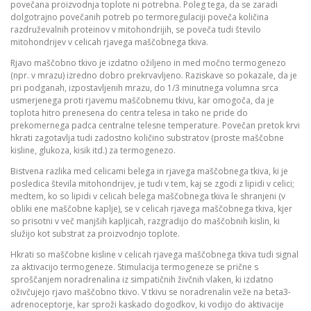
povečana proizvodnja toplote ni potrebna. Poleg tega, da se zaradi
dolgotrajno povečanih potreb po termoregulaciji poveča količina
razdruževalnih proteinov v mitohondrijih, se poveča tudi število
mitohondrijev v celicah rjavega maščobnega tkiva.
Rjavo maščobno tkivo je izdatno ožiljeno in med močno termogenezo
(npr. v mrazu) izredno dobro prekrvavljeno. Raziskave so pokazale, da je
pri podganah, izpostavljenih mrazu, do 1/3 minutnega volumna srca
usmerjenega proti rjavemu maščobnemu tkivu, kar omogoča, da je
toplota hitro prenesena do centra telesa in tako ne pride do
prekomernega padca centralne telesne temperature. Povečan pretok krvi
hkrati zagotavlja tudi zadostno količino substratov (proste maščobne
kisline, glukoza, kisik itd.) za termogenezo.
Bistvena razlika med celicami belega in rjavega maščobnega tkiva, ki je
posledica števila mitohondrijev, je tudi v tem, kaj se zgodi z lipidi v celici;
medtem, ko so lipidi v celicah belega maščobnega tkiva le shranjeni (v
obliki ene maščobne kaplje), se v celicah rjavega maščobnega tkiva, kjer
so prisotni v več manjših kapljicah, razgradijo do maščobnih kislin, ki
služijo kot substrat za proizvodnjo toplote.
Hkrati so maščobne kisline v celicah rjavega maščobnega tkiva tudi signal
za aktivacijo termogeneze. Stimulacija termogeneze se prične s
sproščanjem noradrenalina iz simpatičnih živčnih vlaken, ki izdatno
oživčujejo rjavo maščobno tkivo. V tkivu se noradrenalin veže na beta3-
adrenoceptorje, kar sproži kaskado dogodkov, ki vodijo do aktivacije