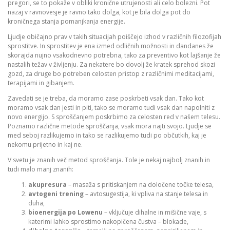
pregori, se to pokaže v obliki kronične utrujenosti ali celo bolezni. Pot
nazaj v ravnovesje je ravno tako dolga, kot je bila dolga pot do
kroničnega stanja pomanjkanja energije.
Ljudje običajno prav v takih situacijah poiščejo izhod v različnih filozofijah
sprostitve. In sprostitev je ena izmed odličnih možnosti in dandanes že
skorajda nujno vsakodnevno potrebna, tako za preventivo kot lajšanje že
nastalih težav v življenju. Za nekatere bo dovolj že kratek sprehod skozi
gozd, za druge bo potreben celosten pristop z različnimi meditacijami,
terapijami in gibanjem.
Zavedati se je treba, da moramo zase poskrbeti vsak dan. Tako kot
moramo vsak dan jesti in piti, tako se moramo tudi vsak dan napolniti z
novo energijo. S sproščanjem poskrbimo za celosten red v našem telesu.
Poznamo različne metode sproščanja, vsak mora najti svojo. Ljudje se
med seboj razlikujemo in tako se razlikujemo tudi po občutkih, kaj je
nekomu prijetno in kaj ne.
V svetu je znanih več metod sproščanja. Tole je nekaj najbolj znanih in
tudi malo manj znanih:
akupresura
– masaža s pritiskanjem na določene točke telesa,
avtogeni trening
– avtosugestija, ki vpliva na stanje telesa in
duha,
bioenergija po Lowenu
– vključuje dihalne in mišične vaje, s
katerimi lahko sprostimo nakopičena čustva – blokade,