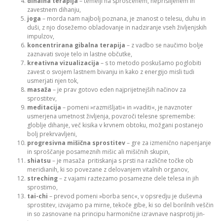
dihalna terapija
– temelji na sproščenem, neprisiljenem in
zavestnem dihanju,
joga
– morda nam najbolj poznana, je znanost o telesu, duhu in
duši, z njo dosežemo obladovanje in nadziranje vseh življenjskih
impulzov,
koncentrirana gibalna terapija
– z vadbo se naučimo bolje
zaznavati svoje telo in lastne občutke,
kreativna vizualizacija
– s to metodo poskušamo poglobiti
zavest o svojem lastnem bivanju in kako z energijo misli tudi
usmerjati njen tok,
masaža
– je prav gotovo eden najprijetnejših načinov za
sprostitev,
meditacija
– pomeni »razmišljati« in »vaditi«, je navznoter
usmerjena umetnost življenja, povzroči telesne spremembe:
globlje dihanje, več kisika v krvnem obtoku, možgani postanejo
bolj prekrvavljeni,
progresivna mišična sprostitev
– gre za izmenično napenjanje
in sproščanje posameznih mišic ali mišičnih skupin,
shiatsu
– je masaža pritiskanja s prsti na različne točke ob
meridianih, ki so povezane z delovanjem vitalnih organov,
streching
– z vajami raztezamo posamezne dele telesa in jih
sprostimo,
tai-chi
– prevod pomeni »borba senc«, v opsredju je duševna
sprostitev, izvajamo pa mirne, tekoče gibe, ki so del borilnih veščin
in so zasnovane na principu harmonične izravnave nasprotij jin-