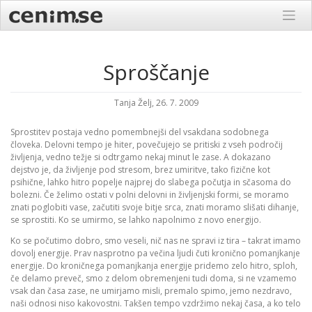
Skip
to
content
Sproščanje
Tanja Želj, 26. 7. 2009
Sprostitev postaja vedno pomembnejši del vsakdana sodobnega
človeka. Delovni tempo je hiter, povečujejo se pritiski z vseh področij
življenja, vedno težje si odtrgamo nekaj minut le zase. A dokazano
dejstvo je, da življenje pod stresom, brez umiritve, tako fizične kot
psihične, lahko hitro popelje najprej do slabega počutja in sčasoma do
bolezni. Če želimo ostati v polni delovni in življenjski formi, se moramo
znati poglobiti vase, začutiti svoje bitje srca, znati moramo slišati dihanje,
se sprostiti. Ko se umirmo, se lahko napolnimo z novo energijo.
Ko se počutimo dobro, smo veseli, nič nas ne spravi iz tira – takrat imamo
dovolj energije. Prav nasprotno pa večina ljudi čuti kronično pomanjkanje
energije. Do kroničnega pomanjkanja energije pridemo zelo hitro, sploh,
če delamo preveč, smo z delom obremenjeni tudi doma, si ne vzamemo
vsak dan časa zase, ne umirjamo misli, premalo spimo, jemo nezdravo,
naši odnosi niso kakovostni. Takšen tempo vzdržimo nekaj časa, a ko telo