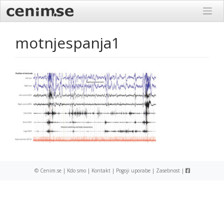
Skip
to
content
motnjespanja1
© Cenim.se |
Kdo smo
|
Kontakt
|
Pogoji uporabe
|
Zasebnost
|