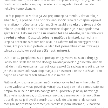
Poizkusimo zaobiti vsa prej navedena in si ogledati človekovo telo
nekoliko kompleksneje.
Biti fit je pojem, ki zaobsega vsa prej omenjena merila. Zdravo telo je
gibko telo, je prožno in se pripravljeno soočiti s najrazličnejšimi opravili.
Je relativno
močno
, a na račun moči ne izgublja na
eksplozivnosti
. Če
telo ne uporablja mišic določene mišične skupine, je le-ta popolnoma
sproščena
. Telo ima
redne in uravnotežene obroke
, kar se refleksira
v
redni prebavi
. Odstotek
telesne
maščobe
je
nizek
, saj redna in
urejena prehrana s časom telo izuri, da zahteva toliko energije v obliki
hrane, kot jo v resnici potrebuje. Med bolj pomembne vrline zdravega
telesa pa vsekakor sodi
sproščenost, mirnost
.
Duh in telo… prepletena sta in počutje enega vpliva na stanje drugega.
Lahko smo s telesno vadbo dosegli zavidanja vredno gibko telo, ampak
naš duh, naša esenca nam zaradi kateregakoli že razloga ni sledila. Lahko
je naša Bit na visoki ravni dojemanja, pa nas mučijo telesne težave. Tako
naj bo naš namen razviti zdravo telo in miren um.
Fizična aktivnost na svojstven način vedno vpliva tudi na vrline duha. Z
redno vadbo se v nas povečuje vztrajnost, razvija se naša samodisciplina.
Ampak to še ne bo umirilo našega uma. Sprostitev je nekaj naravnega.
Skozi veke socialnega, družbenega razvoja, z znanostjo in tehnološkimi
dosežki pa se je človeška storilnost razvila do take mere, da so naši
možgani neprestano obremenjeni s celim kupom informacij. Z načrtno