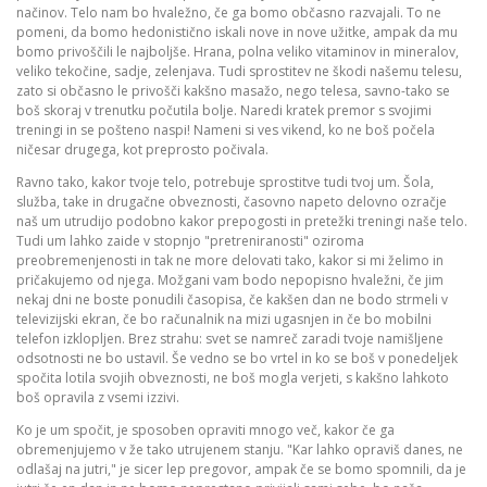
načinov. Telo nam bo hvaležno, če ga bomo občasno razvajali. To ne
pomeni, da bomo hedonistično iskali nove in nove užitke, ampak da mu
bomo privoščili le najboljše. Hrana, polna veliko vitaminov in mineralov,
veliko tekočine, sadje, zelenjava. Tudi sprostitev ne škodi našemu telesu,
zato si občasno le privošči kakšno masažo, nego telesa, savno-tako se
boš skoraj v trenutku počutila bolje. Naredi kratek premor s svojimi
treningi in se pošteno naspi! Nameni si ves vikend, ko ne boš počela
ničesar drugega, kot preprosto počivala.
Ravno tako, kakor tvoje telo, potrebuje sprostitve tudi tvoj um. Šola,
služba, take in drugačne obveznosti, časovno napeto delovno ozračje
naš um utrudijo podobno kakor prepogosti in pretežki treningi naše telo.
Tudi um lahko zaide v stopnjo "pretreniranosti" oziroma
preobremenjenosti in tak ne more delovati tako, kakor si mi želimo in
pričakujemo od njega. Možgani vam bodo nepopisno hvaležni, če jim
nekaj dni ne boste ponudili časopisa, če kakšen dan ne bodo strmeli v
televizijski ekran, če bo računalnik na mizi ugasnjen in če bo mobilni
telefon izklopljen. Brez strahu: svet se namreč zaradi tvoje namišljene
odsotnosti ne bo ustavil. Še vedno se bo vrtel in ko se boš v ponedeljek
spočita lotila svojih obveznosti, ne boš mogla verjeti, s kakšno lahkoto
boš opravila z vsemi izzivi.
Ko je um spočit, je sposoben opraviti mnogo več, kakor če ga
obremenjujemo v že tako utrujenem stanju. "Kar lahko opraviš danes, ne
odlašaj na jutri," je sicer lep pregovor, ampak če se bomo spomnili, da je