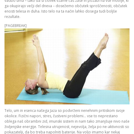
vadbo uma – tako da si človek vzame čas zase in pozabi na vse motnje, ki
ga okupirajo večji del dneva – dosežemo občutek sproščenosti, občutek
enosti telesa in duha. Isto telo na ta način lahko dosega tudi boljše
rezultate.
[PAGEBREAK]
Telo, um in esenca našega Jaza so podvrženi nenehnim pritiskom svoje
okolice. Fizični napori, stres, čustveni problemi… vse to neprestano
oblega naš obrambni zid, imunski sistem in nam tako zmanjšuje nivo naše
življenjske energije. Telesna utrujenost, nejevolja, želja po ne-aktivnosti so
pokazatelji, da bo treba napolniti baterije. Na voljo imamo kar nekaj