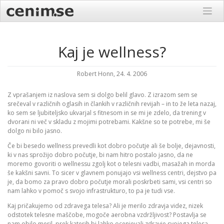
Skip
to
content
Kaj je wellness?
Robert Honn, 24. 4. 2006
Z vprašanjem iz naslova sem si dolgo belil glavo. Z izrazom sem se
srečeval v različnih oglasih in člankih v različnih revijah – in to že leta nazaj,
ko sem se ljubiteljsko ukvarjal s fitnesom in se mi je zdelo, da trening v
dvorani ni več v skladu z mojimi potrebami. Kakšne so te potrebe, mi še
dolgo ni bilo jasno.
Če bi besedo wellness prevedli kot dobro počutje ali še bolje, dejavnosti,
ki v nas sprožijo dobro počutje, bi nam hitro postalo jasno, da ne
moremo govoriti o wellnessu zgolj kot o telesni vadbi, masažah in morda
še kakšni savni. To sicer v glavnem ponujajo vsi wellness centri, dejstvo pa
je, da bomo za pravo dobro počutje morali poskrbeti sami, vsi centri so
nam lahko v pomoč s svojo infrastrukturo, to pa je tudi vse.
Kaj pričakujemo od zdravega telesa? Ali je merilo zdravja videz, nizek
odstotek telesne maščobe, mogoče aerobna vzdržljivost? Postavlja se
nam obilo meril, prek katerih bi lahko ocenjevali zdravje svojega telesa.