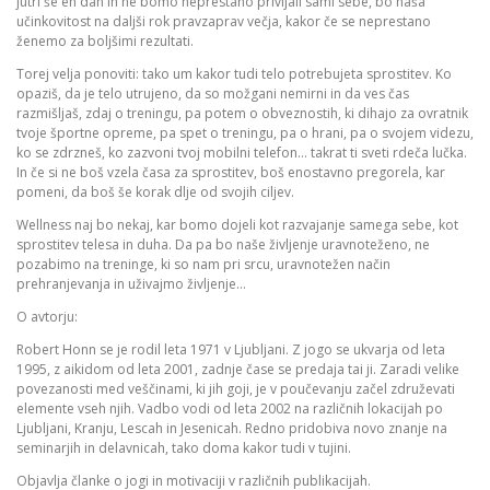
jutri še en dan in ne bomo neprestano privijali sami sebe, bo naša
učinkovitost na daljši rok pravzaprav večja, kakor če se neprestano
ženemo za boljšimi rezultati.
Torej velja ponoviti: tako um kakor tudi telo potrebujeta sprostitev. Ko
opaziš, da je telo utrujeno, da so možgani nemirni in da ves čas
razmišljaš, zdaj o treningu, pa potem o obveznostih, ki dihajo za ovratnik
tvoje športne opreme, pa spet o treningu, pa o hrani, pa o svojem videzu,
ko se zdrzneš, ko zazvoni tvoj mobilni telefon… takrat ti sveti rdeča lučka.
In če si ne boš vzela časa za sprostitev, boš enostavno pregorela, kar
pomeni, da boš še korak dlje od svojih ciljev.
Wellness naj bo nekaj, kar bomo dojeli kot razvajanje samega sebe, kot
sprostitev telesa in duha. Da pa bo naše življenje uravnoteženo, ne
pozabimo na treninge, ki so nam pri srcu, uravnotežen način
prehranjevanja in uživajmo življenje…
O avtorju:
Robert Honn se je rodil leta 1971 v Ljubljani. Z jogo se ukvarja od leta
1995, z aikidom od leta 2001, zadnje čase se predaja tai ji. Zaradi velike
povezanosti med veščinami, ki jih goji, je v poučevanju začel združevati
elemente vseh njih. Vadbo vodi od leta 2002 na različnih lokacijah po
Ljubljani, Kranju, Lescah in Jesenicah. Redno pridobiva novo znanje na
seminarjih in delavnicah, tako doma kakor tudi v tujini.
Objavlja članke o jogi in motivaciji v različnih publikacijah.