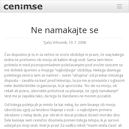
Skip
to
content
Ne namakajte se
Tjaša Vrhovnik, 10. 7. 2006
Čas dopustov je tu in za večino to vroče obdobje ni pravo, če vsaj kakega
tedna ne preživimo ob morju ali kakšni drugi vodi. Sama sem letos
pohitela in med poznopomladnim poležavanjem pod vročim soncem so
me dohiteli spomini iz mojega "najboljšega" obdobja. Nekega davnega
poletnega večera sem se namreč – sveže "utrujena" od pravkar minulega
dopusta – zavalila na kavč pred televizijo, ta pa me je presunila z oglasom
neke dušebrižniške organizacije, ki je sporočala: "Ko ste na morju, ob
rekah ali jezeru, izkoristite priložnost za plavanje, ne zgolj namakanje!"
Vest me je zapekla tako, da tega še dandanes ne morem pozabiti.
Od tistega poletja jih je minilo še kar nekaj, ko sem bivanje ob morju
izkoriščala zgolj za lenobno hlajenje v vodi – v najboljšem primeru
okrašeno z nekaj skoki, par obrati in ducat poskusi doseči morsko dno.
Šele kasneje sem resnično doumela pomen tistega telopa, ki je surovo
udarjal po moji vesti. Imel je prav! Za vadbo nikoli "nisem imela časa" ali