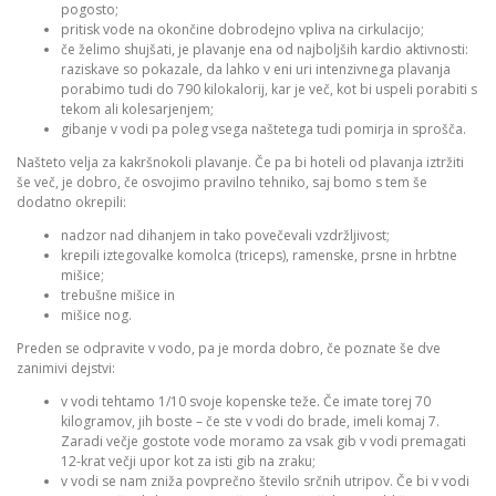
pogosto;
pritisk vode na okončine dobrodejno vpliva na cirkulacijo;
če želimo shujšati, je plavanje ena od najboljših kardio aktivnosti:
raziskave so pokazale, da lahko v eni uri intenzivnega plavanja
porabimo tudi do 790 kilokalorij, kar je več, kot bi uspeli porabiti s
tekom ali kolesarjenjem;
gibanje v vodi pa poleg vsega naštetega tudi pomirja in sprošča.
Našteto velja za kakršnokoli plavanje. Če pa bi hoteli od plavanja iztržiti
še več, je dobro, če osvojimo pravilno tehniko, saj bomo s tem še
dodatno okrepili:
nadzor nad dihanjem in tako povečevali vzdržljivost;
krepili iztegovalke komolca (triceps), ramenske, prsne in hrbtne
mišice;
trebušne mišice in
mišice nog.
Preden se odpravite v vodo, pa je morda dobro, če poznate še dve
zanimivi dejstvi:
v vodi tehtamo 1/10 svoje kopenske teže. Če imate torej 70
kilogramov, jih boste – če ste v vodi do brade, imeli komaj 7.
Zaradi večje gostote vode moramo za vsak gib v vodi premagati
12-krat večji upor kot za isti gib na zraku;
v vodi se nam zniža povprečno število srčnih utripov. Če bi v vodi