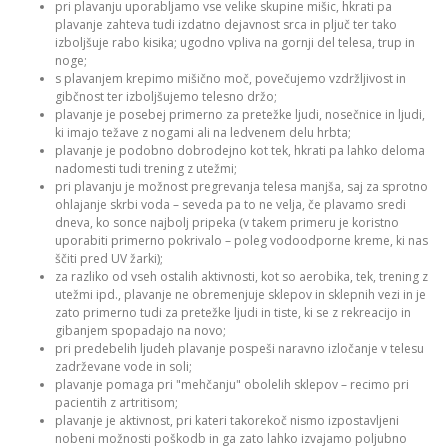
pri plavanju uporabljamo vse velike skupine mišic, hkrati pa
plavanje zahteva tudi izdatno dejavnost srca in pljuč ter tako
izboljšuje rabo kisika; ugodno vpliva na gornji del telesa, trup in
noge;
s plavanjem krepimo mišično moč, povečujemo vzdržljivost in
gibčnost ter izboljšujemo telesno držo;
plavanje je posebej primerno za pretežke ljudi, nosečnice in ljudi,
ki imajo težave z nogami ali na ledvenem delu hrbta;
plavanje je podobno dobrodejno kot tek, hkrati pa lahko deloma
nadomesti tudi trening z utežmi;
pri plavanju je možnost pregrevanja telesa manjša, saj za sprotno
ohlajanje skrbi voda – seveda pa to ne velja, če plavamo sredi
dneva, ko sonce najbolj pripeka (v takem primeru je koristno
uporabiti primerno pokrivalo – poleg vodoodporne kreme, ki nas
ščiti pred UV žarki);
za razliko od vseh ostalih aktivnosti, kot so aerobika, tek, trening z
utežmi ipd., plavanje ne obremenjuje sklepov in sklepnih vezi in je
zato primerno tudi za pretežke ljudi in tiste, ki se z rekreacijo in
gibanjem spopadajo na novo;
pri predebelih ljudeh plavanje pospeši naravno izločanje v telesu
zadrževane vode in soli;
plavanje pomaga pri "mehčanju" obolelih sklepov – recimo pri
pacientih z artritisom;
plavanje je aktivnost, pri kateri takorekoč nismo izpostavljeni
nobeni možnosti poškodb in ga zato lahko izvajamo poljubno