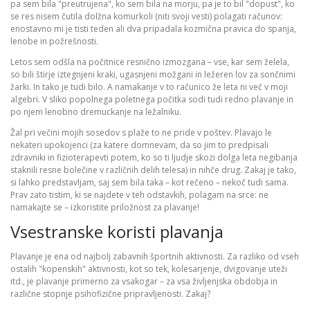
pa sem bila "preutrujena", ko sem bila na morju, pa je to bil "dopust", ko
se res nisem čutila dolžna komurkoli (niti svoji vesti) polagati računov:
enostavno mi je tisti teden ali dva pripadala kozmična pravica do spanja,
lenobe in požrešnosti.
Letos sem odšla na počitnice resnično izmozgana – vse, kar sem želela,
so bili štirje iztegnjeni kraki, ugasnjeni možgani in ležeren lov za sončnimi
žarki. In tako je tudi bilo. A namakanje v to računico že leta ni več v moji
algebri. V sliko popolnega poletnega počitka sodi tudi redno plavanje in
po njem lenobno dremuckanje na ležalniku.
Žal pri večini mojih sosedov s plaže to ne pride v poštev. Plavajo le
nekateri upokojenci (za katere domnevam, da so jim to predpisali
zdravniki in fizioterapevti potem, ko so ti ljudje skozi dolga leta negibanja
staknili resne bolečine v različnih delih telesa) in nihče drug. Zakaj je tako,
si lahko predstavljam, saj sem bila taka – kot rečeno – nekoč tudi sama.
Prav zato tistim, ki se najdete v teh odstavkih, polagam na srce: ne
namakajte se – izkoristite priložnost za plavanje!
Vsestranske koristi plavanja
Plavanje je ena od najbolj zabavnih športnih aktivnosti. Za razliko od vseh
ostalih "kopenskih" aktivnosti, kot so tek, kolesarjenje, dvigovanje uteži
itd., je plavanje primerno za vsakogar – za vsa življenjska obdobja in
različne stopnje psihofizične pripravljenosti. Zakaj?