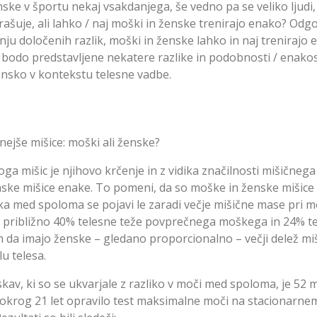
ske v športu nekaj vsakdanjega, še vedno pa se veliko ljudi,
rašuje, ali lahko / naj moški in ženske trenirajo enako? Odgo
ju določenih razlik, moški in ženske lahko in naj trenirajo 
 bodo predstavljene nekatere razlike in podobnosti / enako
nsko v kontekstu telesne vadbe.
ejše mišice: moški ali ženske?
a mišic je njihovo krčenje in z vidika značilnosti mišičnega
ske mišice enake. To pomeni, da so moške in ženske mišice
ka med spoloma se pojavi le zaradi večje mišične mase pri m
o približno 40% telesne teže povprečnega moškega in 24% t
m da imajo ženske – gledano proporcionalno – večji delež miš
u telesa.
skav, ki so se ukvarjale z razliko v moči med spoloma, je 52 
 okrog 21 let opravilo test maksimalne moči na stacionarne