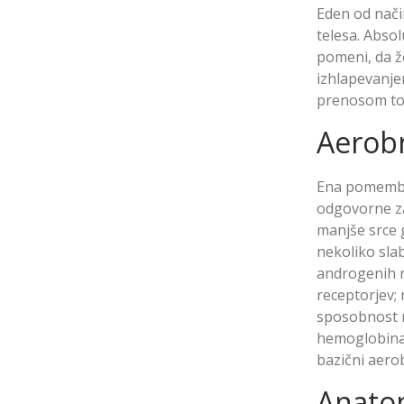
Eden od nači
telesa. Absol
pomeni, da ž
izhlapevanje
prenosom top
Aerobn
Ena pomembne
odgovorne za 
manjše srce 
nekoliko slab
androgenih r
receptorjev; 
sposobnost re
hemoglobina, 
bazični aero
Anatom