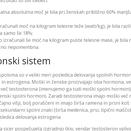
zultati so bili sledeči:
lna absolutna moč je bila pri ženskah približno 60% manjša
;
zračunali moč na kilogram telesne teže (watt/kg), je bila raz
a samo še 18%;
o izračunali še moč na kilogram puste telesne mase, je bila r
tično nepomembna.
nski sistem
spoloma so v veliki meri posledica delovanja spolnih hormo
 in estrogena. Moški in ženske proizvajajo oba hormona, v
 več testosterona (imenujemo ga tudi moški spolni hormon)
enski spolni hormon). Zaradi testosterona imajo moški več 
ajno višji, bolj poraščeni in imajo širša ramena in prsni koš 
sekundarni spolni znaki (širša medenica, prsi, tipični maščo
osledica delovanja estrogena.
sicer pospešujeta izgradnjo tkiv, vendar testosteron vpli