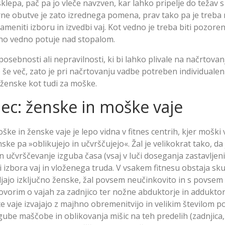
lepa, pač pa jo vleče navzven, kar lahko pripelje do težav s 
rne obutve je zato izrednega pomena, prav tako pa je treba 
meniti izboru in izvedbi vaj. Kot vedno je treba biti pozoren
no vedno potuje nad stopalom.
sebnosti ali nepravilnosti, ki bi lahko plivale na načrtovan
 še več, zato je pri načrtovanju vadbe potreben individualen
 ženske kot tudi za moške.
ec: ženske in moške vaje
ške in ženske vaje je lepo vidna v fitnes centrih, kjer moški
nske pa »oblikujejo in učvrščujejo«. Žal je velikokrat tako, da
n učvrščevanje izguba časa (vsaj v luči doseganja zastavljenih
i izbora vaj in vloženega truda. V vsakem fitnesu obstaja sk
bljajo izključno ženske, žal povsem neučinkovito in s povse
orim o vajah za zadnjico ter nožne abduktorje in adduktor
 vaje izvajajo z majhno obremenitvijo in velikim številom po
be maščobe in oblikovanja mišic na teh predelih (zadnjica,