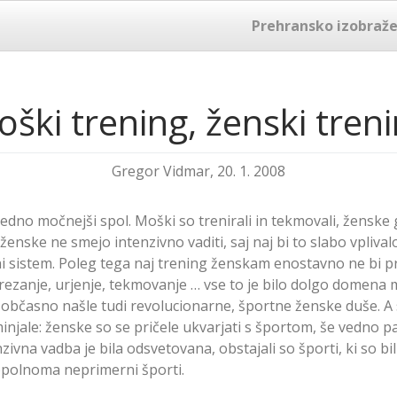
Prehransko izobraže
ški trening, ženski tren
Gregor Vidmar, 20. 1. 2008
vedno močnejši spol. Moški so trenirali in tekmovali, ženske 
a ženske ne smejo intenzivno vaditi, saj naj bi to slabo vplival
i sistem. Poleg tega naj trening ženskam enostavno ne bi pri
rezanje, urjenje, tekmovanje … vse to je bilo dolgo domena 
 občasno našle tudi revolucionarne, športne ženske duše. A 
njale: ženske so se pričele ukvarjati s športom, še vedno pa 
zivna vadba je bila odsvetovana, obstajali so športi, ki so bil
polnoma neprimerni športi.