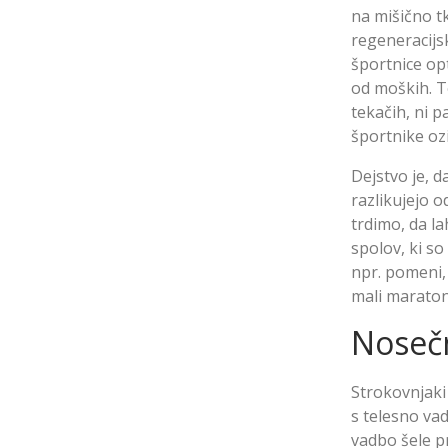
na mišično tk
regeneracijsk
športnice op
od moških. T
tekačih, ni 
športnike oz
Dejstvo je, 
razlikujejo 
trdimo, da l
spolov, ki so
npr. pomeni, 
mali maraton
Noseč
Strokovnjaki 
s telesno vad
vadbo šele pr