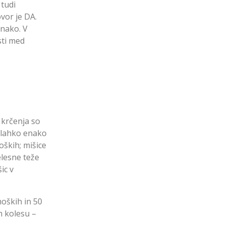
 tudi
vor je DA.
enako. V
sti med
 krčenja so
 lahko enako
oških; mišice
elesne teže
ic v
moških in 50
m kolesu –