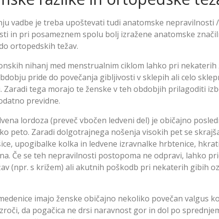
nju vadbe je treba upoštevati tudi anatomske nepravilnosti /
sti in pri posameznem spolu bolj izražene anatomske značiln
 do ortopedskih težav.
nskih nihanj med menstrualnim ciklom lahko pri nekaterih
obju pride do povečanja gibljivosti v sklepih ali celo sklep
. Zaradi tega morajo te ženske v teh obdobjih prilagoditi izbo
dodatno previdne.
vena lordoza (preveč vbočen ledveni del) je običajno posled
oko peto. Zaradi dolgotrajnega nošenja visokih pet se skrajš
ce, upogibalke kolka in ledvene izravnalke hrbtenice, hkrati
na. Če se teh nepravilnosti postopoma ne odpravi, lahko pr
av (npr. s križem) ali akutnih poškodb pri nekaterih gibih oz
 medenice imajo ženske običajno nekoliko povečan valgus k
vzroči, da pogačica ne drsi naravnost gor in dol po sprednje