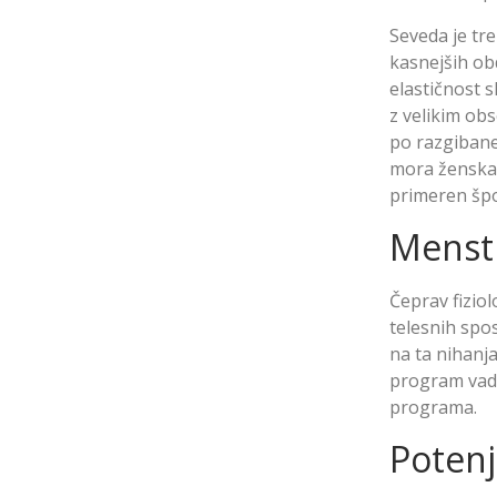
Seveda je tr
kasnejših ob
elastičnost s
z velikim obs
po razgibane
mora ženska p
primeren špo
Menstr
Čeprav fizio
telesnih spo
na ta nihanja
program vadb
programa.
Poten