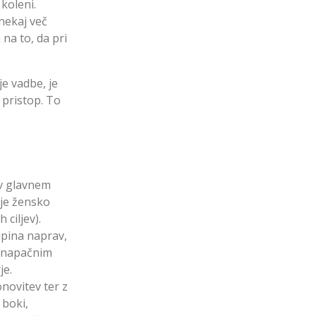
koleni.
nekaj več
 na to, da pri
je vadbe, je
 pristop. To
 v glavnem
 je žensko
 ciljev).
upina naprav,
m napačnim
je.
novitev ter z
 boki,