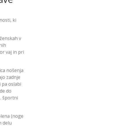
osti, ki
 ženskah v
nih
r vaj in pri
ica nošenja
ajo zadnje
 pa oslabi
ide do
. športni
olena (noge
m delu