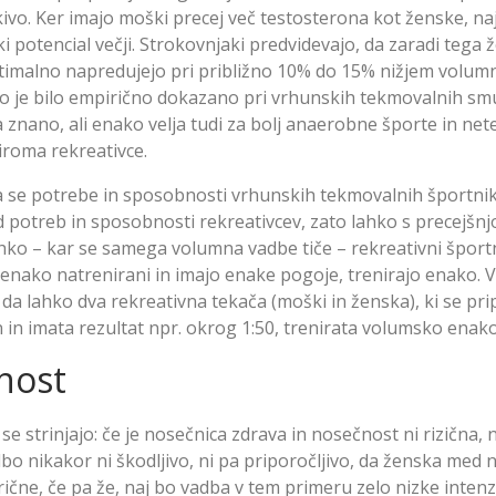
ivo. Ker imajo moški precej več testosterona kot ženske, naj 
i potencial večji. Strokovnjaki predvidevajo, da zaradi tega 
timalno napredujejo pri približno 10% do 15% nižjem volum
o je bilo empirično dokazano pri vrhunskih tekmovalnih sm
pa znano, ali enako velja tudi za bolj anaerobne športe in n
iroma rekreativce.
da se potrebe in sposobnosti vrhunskih tekmovalnih športni
od potreb in sposobnosti rekreativcev, zato lahko s precejšn
ahko – kar se samega volumna vadbe tiče – rekreativni šport
 enako natrenirani in imajo enake pogoje, trenirajo enako. V
da lahko dva rekreativna tekača (moški in ženska), ki se pri
 in imata rezultat npr. okrog 1:50, trenirata volumsko enako
nost
se strinjajo: če je nosečnica zdrava in nosečnost ni rizična, 
bo nikakor ni škodljivo, ni pa priporočljivo, da ženska med 
ične, če pa že, naj bo vadba v tem primeru zelo nizke intenz