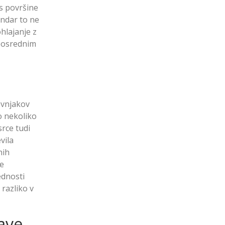
s površine
endar to ne
hlajanje z
eposrednim
ovnjakov
jo nekoliko
rce tudi
vila
nih
je
ednosti
 razliko v
ave