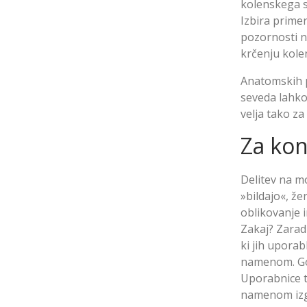
kolenskega sk
Izbira prime
pozornosti na
krčenju kole
Anatomskih po
seveda lahko
velja tako za
Za kon
Delitev na mo
»bildajo«, že
oblikovanje i
Zakaj? Zarad
ki jih upora
namenom. Gov
Uporabnice te
namenom izgu