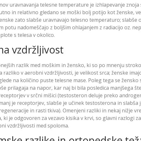
nov uravnavanja telesne temperature je izhlapevanje znoja 
utno in relativno gledano se moški bolj potijo kot ženske, v
enske zato slabše uravnavajo telesno temperaturo; slabše o
m potu nadomeščajo z boljšim ohlajanjem z radiacijo oz. n
lote s telesa v okolico.
a vzdržljivost
jših razlik med moškim in žensko, ki so po mnenju strok
razliko v aerobni vzdržljivosti, je velikost srca; ženske ima
glede na količino puste telesne mase. Poleg tega se žensko s
še prilagaja na napor, kar naj bi bila posledica manjšega šte
eceptorjev v srčni mišici (testosteron deluje preko androge
manj je receptorjev, slabše je učinek testosterona in slabša 
generacije in rasti tkiva). Omenjeni razliki in nekaj nižje vr
ki je odgovoren za vezavo kisika v krvi, so glavni razlogi za
bni vzdržljivosti med spoloma.
ske razlike in ortopedske tež