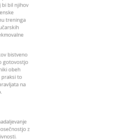
bi bil njihov
ženske
nu treninga
učarskih
etekmovalne
kov bistveno
jo gotovostjo
niki obeh
 praksi to
pravljata na
.
nadaljevanje
nosečnostjo z
ivnosti.