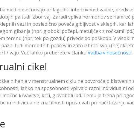
eba med nosečnostjo prilagoditi intenzivnost vadbe, predvs
dobjih pa tudi izbor vaj. Zaradi vpliva hormonov se namreč 
klepnih vezi in posledično poveča gibljivost v sklepih, kar la
egom gibanja (npr. globoki počepi, metuljček z ročkami ipd.)
m terenu (npr. tek po gozdu) privede do poškodb. V visoki 
aziti tudi morebitnih padcev in zato izbrati svoji (ne)okret
rt / vajo. Več lahko preberete v članku
Vadba v nosečnosti
.
ualni cikel
loška nihanja v menstrualnem ciklu ne povzročajo bistveni
sobnosti, lahko na sposobnosti vplivajo razni individualni od
: močne krvavitve, krči, glavoboli ipd. Temu je treba prilagodi
e in individualne značilnosti upoštevati pri načrtovanju v
je