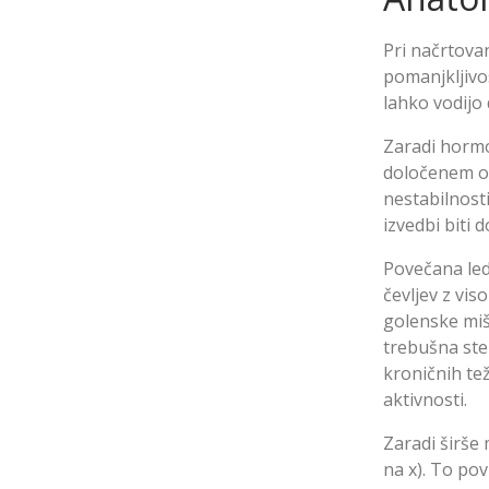
Pri načrtova
pomanjkljivo
lahko vodijo
Zaradi hormo
določenem obd
nestabilnosti
izvedbi biti 
Povečana led
čevljev z vis
golenske miši
trebušna ste
kroničnih tež
aktivnosti.
Zaradi širše
na x). To po