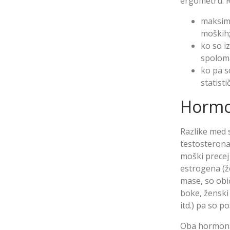
ergometru. Re
maksima
moških
ko so i
spolom
ko pa s
statis
Hormo
Razlike med 
testosterona
moški precej
estrogena (ž
mase, so obič
boke, ženski 
itd.) pa so p
Oba hormona 