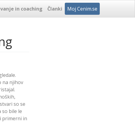
vanje in coaching
Članki
Moj Cenim.se
ing
gledale.
o na njihov
stajal.
moških,
stvari so se
so bile le
i primerni in