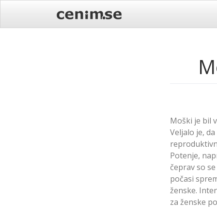
Skip
to
content
Mo
Moški je bil 
Veljalo je, d
reproduktivn
Potenje, nap
čeprav so se
počasi spremi
ženske. Inten
za ženske po