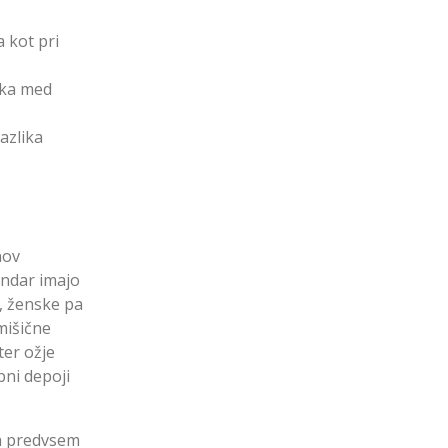
 kot pri
lika med
azlika
nov
endar imajo
, ženske pa
mišične
ter ožje
bni depoji
va predvsem