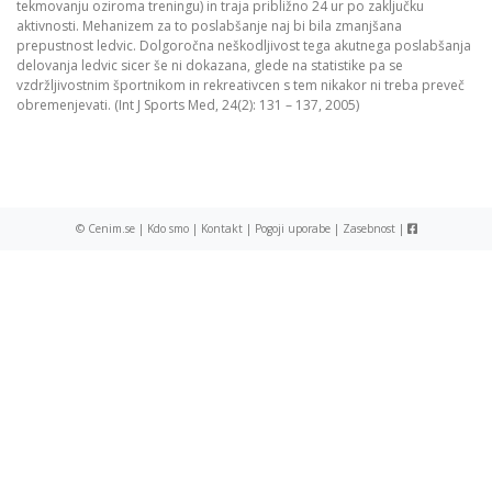
tekmovanju oziroma treningu) in traja približno 24 ur po zaključku
aktivnosti. Mehanizem za to poslabšanje naj bi bila zmanjšana
prepustnost ledvic. Dolgoročna neškodljivost tega akutnega poslabšanja
delovanja ledvic sicer še ni dokazana, glede na statistike pa se
vzdržljivostnim športnikom in rekreativcen s tem nikakor ni treba preveč
obremenjevati. (Int J Sports Med, 24(2): 131 – 137, 2005)
© Cenim.se |
Kdo smo
|
Kontakt
|
Pogoji uporabe
|
Zasebnost
|