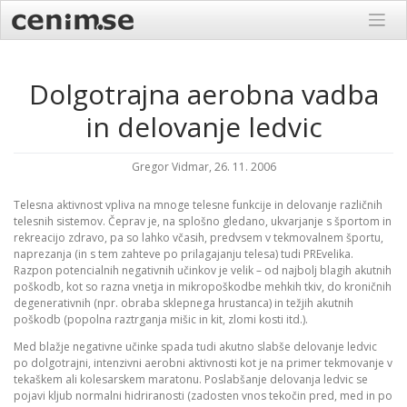
Skip
to
content
Dolgotrajna aerobna vadba
in delovanje ledvic
Gregor Vidmar, 26. 11. 2006
Telesna aktivnost vpliva na mnoge telesne funkcije in delovanje različnih
telesnih sistemov. Čeprav je, na splošno gledano, ukvarjanje s športom in
rekreacijo zdravo, pa so lahko včasih, predvsem v tekmovalnem športu,
naprezanja (in s tem zahteve po prilagajanju telesa) tudi PREvelika.
Razpon potencialnih negativnih učinkov je velik – od najbolj blagih akutnih
poškodb, kot so razna vnetja in mikropoškodbe mehkih tkiv, do kroničnih
degenerativnih (npr. obraba sklepnega hrustanca) in težjih akutnih
poškodb (popolna raztrganja mišic in kit, zlomi kosti itd.).
Med blažje negativne učinke spada tudi akutno slabše delovanje ledvic
po dolgotrajni, intenzivni aerobni aktivnosti kot je na primer tekmovanje v
tekaškem ali kolesarskem maratonu. Poslabšanje delovanja ledvic se
pojavi kljub normalni hidriranosti (zadosten vnos tekočin pred, med in po