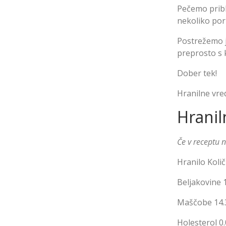
Pečemo pribl
nekoliko por
Postrežemo j
preprosto s 
Dober tek!
Hranilne vre
Hranil
Če v receptu 
Hranilo
Količ
Beljakovine
1
Maščobe
14.
Holesterol
0.