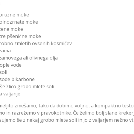
:
koruzne moke
polnozrnate moke
ržene moke
tre pšenične moke
robno zmletih ovsenih kosmičev
ezama
zamovega ali olivnega olja
 tople vode
soli
 sode bikarbone
 še žlico grobo mlete soli
 valjanje
meljito zmešamo, tako da dobimo voljno, a kompaktno testo,
mo in razrežemo v pravokotnike. Če želimo bolj slane kreker
ujemo še z nekaj grobo mlete soli in jo z valjarjem nežno v