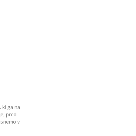
 ki ga na
je, pred
tisnemo v