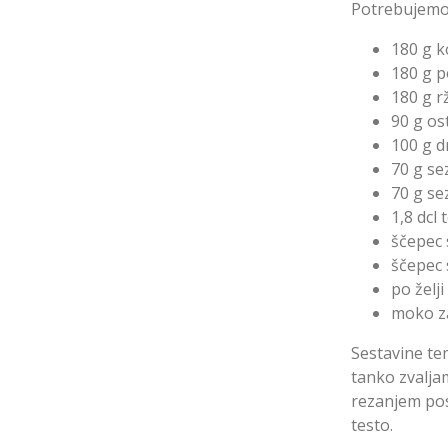
Potrebujemo
180 g 
180 g 
180 g 
90 g os
100 g d
70 g s
70 g se
1,8 dcl
ščepec 
ščepec
po želji
moko za
Sestavine te
tanko zvalja
rezanjem pos
testo.