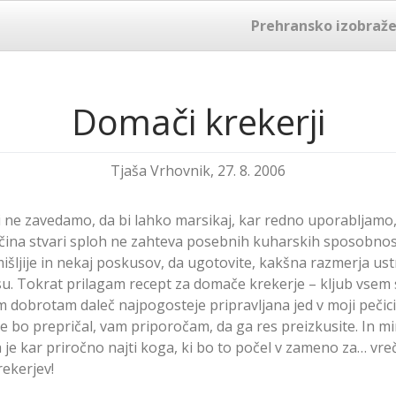
Prehransko izobraže
Domači krekerji
Tjaša Vrhovnik, 27. 8. 2006
ti ne zavedamo, da bi lahko marsikaj, kar redno uporabljamo,
čina stvari sploh ne zahteva posebnih kuharskih sposobnost
išljije in nekaj poskusov, da ugotovite, kakšna razmerja ust
. Tokrat prilagam recept za domače krekerje – kljub vsem 
m dobrotam daleč najpogosteje pripravljana jed v moji pečici
e bo prepričal, vam priporočam, da ga res preizkusite. In m
ta je kar priročno najti koga, ki bo to počel v zameno za… v
ekerjev!