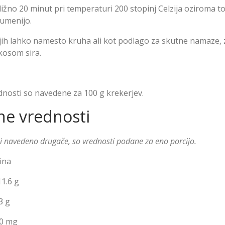
ižno 20 minut pri temperaturi 200 stopinj Celzija oziroma to
umenijo.
ih lahko namesto kruha ali kot podlago za skutne namaze, z
kosom sira.
dnosti so navedene za 100 g krekerjev.
ne vrednosti
ni navedeno drugače, so vrednosti podane za eno porcijo.
ina
1.6 g
3 g
0 mg