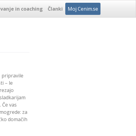
vanje in coaching
Članki
Moj Cenim.se
 pripravile
i – le
rezajo
sladkarijam
. Če vas
imogrede: za
rečko domačih