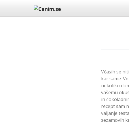
Skip
to
content
Včasih se ni
kar same. Ve
nekoliko dom
vašemu okusu
in čokoladni
recept sam n
valjanje tes
sezamovih kr