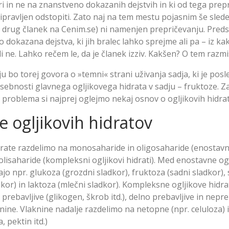
ri in ne na znanstveno dokazanih dejstvih in ki od tega prep
ipravljen odstopiti. Zato naj na tem mestu pojasnim še slede
li drug članek na Cenim.se) ni namenjen prepričevanju. Preds
 dokazana dejstva, ki jih bralec lahko sprejme ali pa – iz k
i ne. Lahko rečem le, da je članek izziv. Kakšen? O tem razmis
u bo torej govora o »temni« strani uživanja sadja, ki je posl
sebnosti glavnega ogljikovega hidrata v sadju – fruktoze. Za
problema si najprej oglejmo nekaj osnov o ogljikovih hidrat
 ogljikovih hidratov
drate razdelimo na monosaharide in oligosaharide (enostavni
polisaharide (kompleksni ogljikovi hidrati). Med enostavne og
jo npr. glukoza (grozdni sladkor), fruktoza (sadni sladkor),
dkor) in laktoza (mlečni sladkor). Kompleksne ogljikove hidr
prebavljive (glikogen, škrob itd.), delno prebavljive in nepre
nine. Vlaknine nadalje razdelimo na netopne (npr. celuloza) 
, pektin itd.)