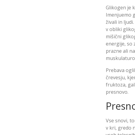
Glikogen je k
Imenjuemo ga 
živali in lju
v obliki glik
mišični gliko
energije, so 
prazne ali n
muskulaturo
Prebava oglik
črevesju, kje
fruktoza, gal
presnovo.
Presno
Vse snovi, to
v kri, gredo 