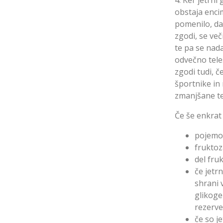
obstaja encim
pomenilo, da
zgodi, se več
te pa se nada
odvečno tele
zgodi tudi, č
športnike in
zmanjšane te
Če še enkrat
pojemo 
fruktoza
del fruk
če jetr
shrani 
glikoge
rezerve
če so j