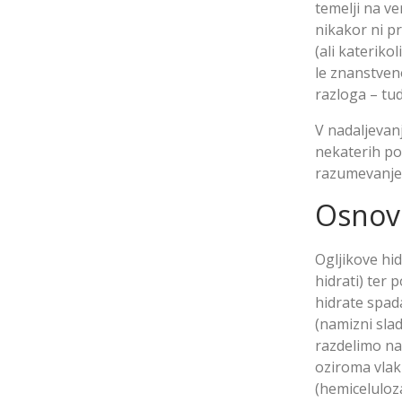
temelji na ve
nikakor ni pr
(ali kateriko
le znanstveno
razloga – tud
V nadaljevanj
nekaterih po
razumevanje 
Osnove
Ogljikove hi
hidrati) ter 
hidrate spada
(namizni sla
razdelimo na 
oziroma vlak
(hemiceluloza