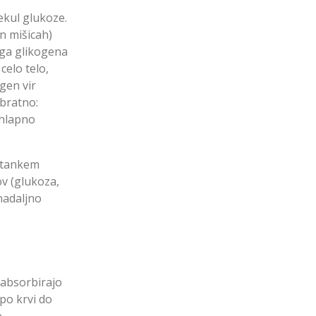
ekul glukoze.
in mišicah)
nega glikogena
celo telo,
ogen vir
obratno:
ohlapno
n tankem
ov (glukoza,
 nadaljno
a absorbirajo
 po krvi do