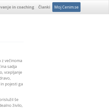
vanje in coaching
Članki
Moj Cenim.se
in z večinoma
čina sadja
lo, vcepljanje
dravo,
in pojesti ga
rislužil še
ealno živilo,