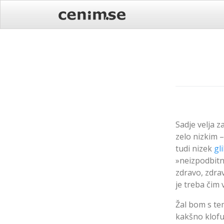
Skip
to
content
Sadje velja z
zelo nizkim 
tudi nizek
gl
»neizpodbitne
zdravo, zdra
je treba čim 
Žal bom s te
kakšno klofut