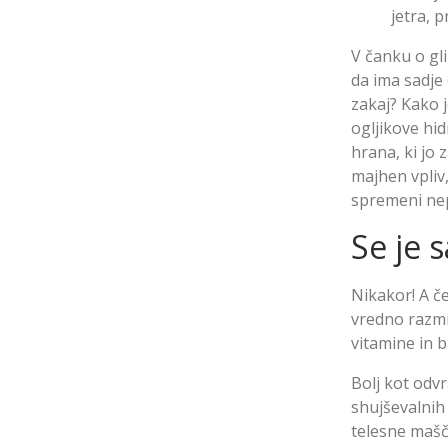
jetra, 
V čanku o gl
da ima sadje (
zakaj? Kako 
ogljikove hi
hrana, ki jo 
majhen vpliv,
spremeni ne
Se je 
Nikakor! A če
vredno razmis
vitamine in b
Bolj kot odvr
shujševalnih 
telesne mašč