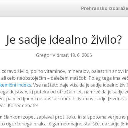
Prehransko izobraže
Je sadje idealno živilo?
Gregor Vidmar, 19. 6. 2006
a zdravo živilo, polno vitaminov, mineralov, balastnih snovi 
– ali celo neobstoječim – deležem maščob. Poleg tega ima ve
ikemični indeks
. Vse našteto daje vtis, da je sadje idealno živi
ga dejstva«, ki poteka od otroških let, namreč da je sadje z
vo, pa med ljudmi ne pušča nobenih dvomov: sadje JE zdravo 
več. Konec debate!
m člankom zopet zaplaval proti toku in si spotoma verjetno p
o ogorčenega bralca, čigar neomajno stališče, da sadje JE id