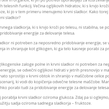
 tkiv in organov, ki jih po potrebi uporabljajo za vzdrževanj
ih telesnih funkcij. Večina ogljikovih hidratov, ki s krvjo kroži
oze, ki jo v tem primeru imenujemo krvni sladkor. Kako torej 
vni sladkor?
rvnega sladkorja, ki s krvjo kroži po telesu, ni stabilna, se p
ridobivanje energije za delovanje telesa.
ladkor ni potreben za neposredno pridobivanje energije, se v
nja in shranjuje kot glikogen, ki ga telo kasneje porabi za p
 glikogenske zaloge polne in krvni sladkor ni potreben za n
energije, se odvečni ogljikovi hidrati v jetrih presnovijo v 
e nato sprostijo v krvni obtok in shranijo v maščobne celice 
 scenarij, ki vodi do kopičenja odvečne telesne maščobe. Man
hko porabi tudi za pridobivanje energije za delovanje telesa
 porablja krvni sladkor oziroma glukoza. Zdaj pa si oglejmo,
užitju sadja oziroma sadnega sladkorja – fruktoze.