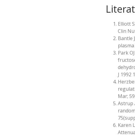
Litera
Elliott
Clin Nu
Bantle 
plasma 
Park OJ
fructos
dehydro
J 1992 1
Herzber
regulat
Mar; 59
Astrup 
randomi
75(supp
Karen L
Attenua