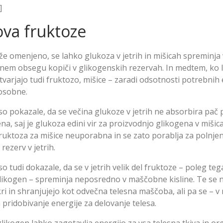
]
va fruktoze
o že omenjeno, se lahko glukoza v jetrih in mišicah spreminja
enem obsegu kopiči v glikogenskih rezervah. In medtem, ko l
tvarjajo tudi fruktozo, mišice – zaradi odsotnosti potrebnih
osobne.
so pokazale, da se večina glukoze v jetrih ne absorbira pač 
a, saj je glukoza edini vir za proizvodnjo glikogena v mišic
 fruktoza za mišice neuporabna in se zato porablja za polnje
rezerv v jetrih.
so tudi dokazale, da se v jetrih velik del fruktoze – poleg teg
glikogen – spreminja neposredno v maščobne kisline. Te se 
ri in shranjujejo kot odvečna telesna maščoba, ali pa se – v
 pridobivanje energije za delovanje telesa.
 glikogen lahko zagotavlja energijo za vsa telesna tkiva in org