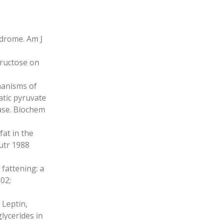
yndrome. Am J
fructose on
hanisms of
atic pyruvate
ase. Biochem
at in the
Nutr 1988
 fattening: a
02;
 Leptin,
lycerides in