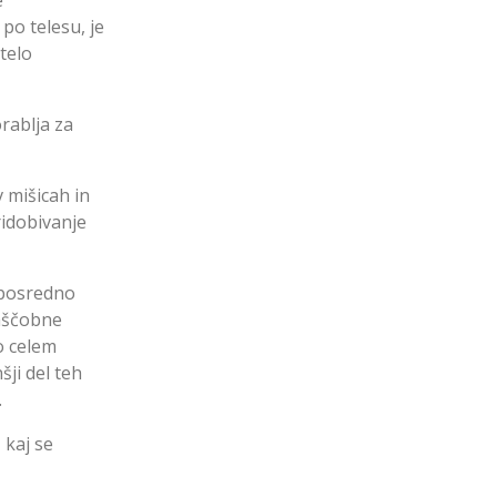
e
 po telesu, je
telo
orablja za
 mišicah in
ridobivanje
eposredno
maščobne
po celem
šji del teh
.
 kaj se