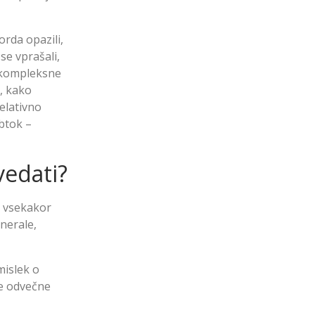
rda opazili,
 se vprašali,
a kompleksne
, kako
relativno
obtok –
vedati?
e vsekakor
inerale,
mislek o
je odvečne