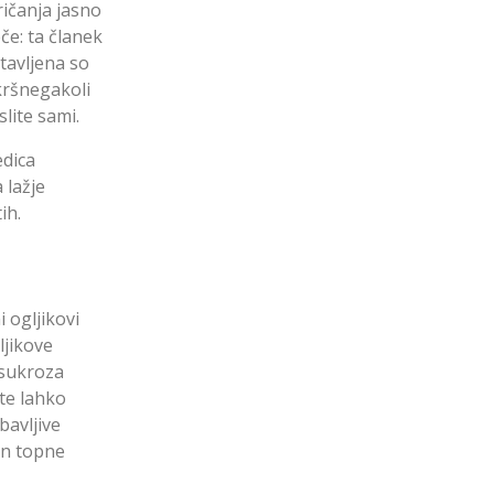
ričanja jasno
če: ta članek
tavljena so
akršnegakoli
lite sami.
edica
 lažje
ih.
 ogljikovi
ljikove
 sukroza
ate lahko
bavljive
in topne