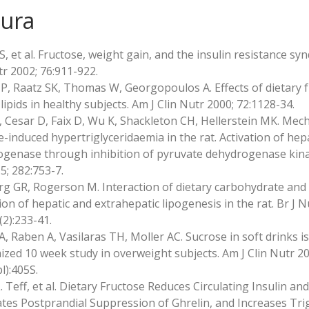
tura
 SS, et al. Fructose, weight gain, and the insulin resistance s
tr 2002; 76:911-922.
JP, Raatz SK, Thomas W, Georgopoulos A. Effects of dietary 
lipids in healthy subjects. Am J Clin Nutr 2000; 72:1128-34.
, Cesar D, Faix D, Wu K, Shackleton CH, Hellerstein MK. Mec
e-induced hypertriglyceridaemia in the rat. Activation of hep
genase through inhibition of pyruvate dehydrogenase kin
5; 282:753-7.
g GR, Rogerson M. Interaction of dietary carbohydrate and f
ion of hepatic and extrahepatic lipogenesis in the rat. Br J 
(2):233-41.
A, Raben A, Vasilaras TH, Moller AC. Sucrose in soft drinks is
zed 10 week study in overweight subjects. Am J Clin Nutr 20
l):405S.
. Teff, et al. Dietary Fructose Reduces Circulating Insulin and
tes Postprandial Suppression of Ghrelin, and Increases Trig