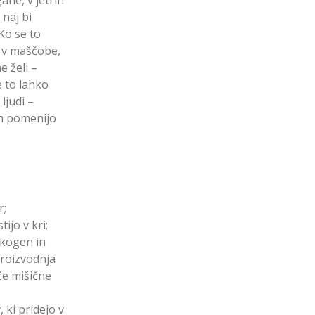
 naj bi
Ko se to
i v maščobe,
e želi –
 to lahko
ljudi –
ah pomenijo
r;
ijo v kri;
ikogen in
proizvodnja
če mišične
 ki pridejo v