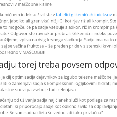
presnovi v maščobne kisline.
ikemičnem indeksu živil ste v
tabelici glikemičnih indeksov
mo
npr. jabolko ali grenivka) nižji GI kot rjav riž ali krompir. Ste
je to mogoče, če pa sadje vsebuje sladkor, riž in krompir p
drate? Odgovor ste ravnokar prebrali. Glikemični indeks pove
zaužijemo, vpliva na dvig krvnega sladkorja. Sadje ima na to 
 saj se večina fruktoze – še preden pride v sistemski krvni 
posredno v MAŠČOBE!!!
sadju torej treba povsem odpo
 je cilj optimizacija dejavnikov za izgubo telesne maščobe, j
liti o zamenjavi sadja s kompleksnimi ogljikovimi hidrati; m
alastne snovi pa vsebuje tudi zelenjava.
ačanju od uživanja sadja naj članek služi kot podlaga za raz
dietah, ki priporočajo sadje kot odlično živilo za odpravljan
obe. Se vam sadna dieta še vedno zdi tako privlačna?