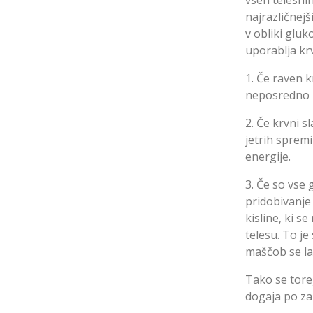
vseh telesnih
najrazličnejš
v obliki gluk
uporablja kr
1. Če raven k
neposredno p
2. Če krvni s
jetrih spremi
energije.
3. Če so vse
pridobivanje 
kisline, ki s
telesu. To je
maščob se la
Tako se torej
dogaja po za