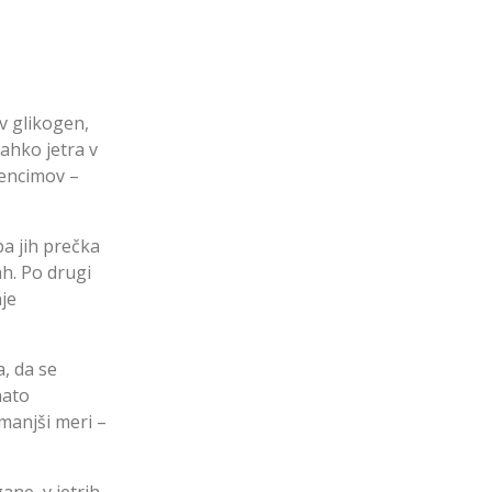
 v glikogen,
ahko jetra v
 encimov –
pa jih prečka
ah. Po drugi
nje
a, da se
nato
 manjši meri –
ane, v jetrih