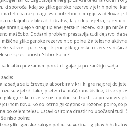
, ki sporoča, kdaj so glikogenske rezerve v jetrih polne, kar
 ima telo na razpolago vso potrebno energijo za delovanje. 
ina nadaljnih ogljikovih hidratov, ki pridejo v jetra, spremen
lje shranjujejo v drug tip energetskih rezerv, ki si jih nihče n
sno maščobo. Dodatni problem prestavlja tudi dejstvo, da se
e mišične glikogenske rezerve niso polne. Za telesno aktivne 
 rekreativce – pa nezapolnjene glikogenske rezerve v mišic
lesne sposobnosti. Slabo, kajne?
 na kratko povzamem potek dogajanja po zaužitju sadja:
sadje;
 iz sadja se iz črevesja absorbira v kri, ki gre najprej do jete
toze se v jetrih takoj pretvori v maščobne kisline, ki se sprost
ne glikogenske rezerve niso polne, se fruktoza presnovi v gl
v jetrnem tkivu. Ko so jetrne glikogenske rezerve polne, se 
na po celem telesu ustavi oziroma drastično upočasni tudi, 
 še niso polne;
etrne glikogenske zaloge polne, se večina ogljikovih hidratov,