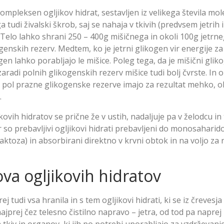
ompleksen ogljikov hidrat, sestavljen iz velikega števila mol
tudi živalski škrob, saj se nahaja v tkivih (predvsem jetrih 
di. Telo lahko shrani 250 – 400g mišičnega in okoli 100g jetr
ogenskih rezerv. Medtem, ko je jetrni glikogen vir energije za 
gen lahko porabljajo le mišice. Poleg tega, da je mišični glik
zaradi polnih glikogenskih rezerv mišice tudi bolj čvrste. In 
a pol prazne glikogenske rezerve imajo za rezultat mehko, 
.
ovih hidratov se prične že v ustih, nadaljuje pa v želodcu i
r so prebavljivi ogljikovi hidrati prebavljeni do monosaharid
aktoza) in absorbirani direktno v krvni obtok in na voljo za
va ogljikovih hidratov
rej tudi vsa hranila in s tem ogljikovi hidrati, ki se iz črevesj
najprej čez telesno čistilno napravo – jetra, od tod pa naprej