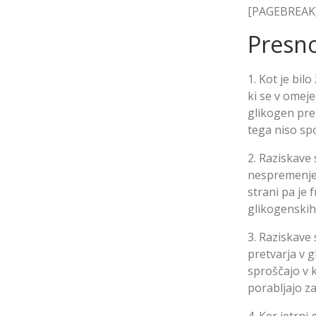
[PAGEBREAK
Presno
1. Kot je bil
ki se v omej
glikogen pre
tega niso sp
2. Raziskave 
nespremenjen
strani pa je
glikogenskih 
3. Raziskave 
pretvarja v 
sproščajo v k
porabljajo za
4. Ker jetrni