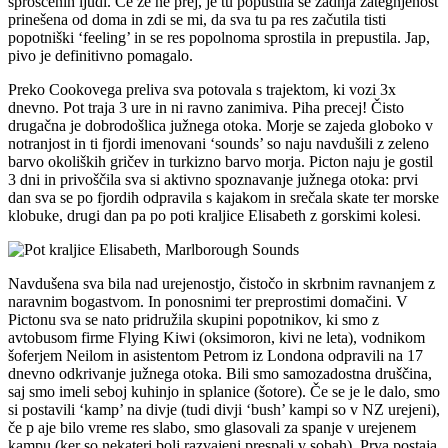
sproščenih ljudi. Če že ne prej, je tu popustila še zadnja zategnjenost
prinešena od doma in zdi se mi, da sva tu pa res začutila tisti
popotniški ‘feeling’ in se res popolnoma sprostila in prepustila. Jap,
pivo je definitivno pomagalo.
Preko Cookovega preliva sva potovala s trajektom, ki vozi 3x
dnevno. Pot traja 3 ure in ni ravno zanimiva. Piha precej! Čisto
drugačna je dobrodošlica južnega otoka. Morje se zajeda globoko v
notranjost in ti fjordi imenovani ‘sounds’ so naju navdušili z zeleno
barvo okoliških gričev in turkizno barvo morja. Picton naju je gostil
3 dni in privoščila sva si aktivno spoznavanje južnega otoka: prvi
dan sva se po fjordih odpravila s kajakom in srečala skate ter morske
klobuke, drugi dan pa po poti kraljice Elisabeth z gorskimi kolesi.
Navdušena sva bila nad urejenostjo, čistočo in skrbnim ravnanjem z
naravnim bogastvom. In ponosnimi ter preprostimi domačini. V
Pictonu sva se nato pridružila skupini popotnikov, ki smo z
avtobusom firme Flying Kiwi (oksimoron, kivi ne leta), vodnikom
šoferjem Neilom in asistentom Petrom iz Londona odpravili na 17
dnevno odkrivanje južnega otoka. Bili smo samozadostna druščina,
saj smo imeli seboj kuhinjo in splanice (šotore). Če se je le dalo, smo
si postavili ‘kamp’ na divje (tudi divji ‘bush’ kampi so v NZ urejeni),
če p aje bilo vreme res slabo, smo glasovali za spanje v urejenem
kampu (ker so nekateri bolj razvajeni prespali v sobah). Prva postaja