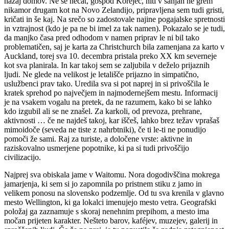
nazaj domov. Ne se hecat, gospod Korejec, niti v sanjah ne grem
nikamor drugam kot na Novo Zelandijo, pripravljena sem tudi gristi,
kričati in še kaj. Na srečo so zadostovale najine pogajalske spretnosti
in vztrajnost (kdo je pa ne bi imel za tak namen). Pokazalo se je tudi,
da manjko časa pred odhodom v namen priprav le ni bil tako
problematičen, saj je karta za Christchurch bila zamenjana za karto v
Auckland, torej sva 10. decembra pristala preko XX km severneje
kot sva planirala. In kar takoj sem se zaljubila v deželo prijaznih
ljudi. Ne glede na velikost je letališče prijazno in simpatično,
uslužbenci prav tako. Uredila sva si pot naprej in si privoščila le
kratek sprehod po največjem in najmodernejšem mestu. Informacij
je na vsakem vogalu na pretek, da ne razumem, kako bi se lahko
kdo izgubil ali se ne znašel. Za karkoli, od prevoza, prehrane,
aktivnosti … če ne najdeš takoj, kar iščeš, lahko brez težav vprašaš
mimoidoče (seveda ne tiste z nahrbtniki), če ti le-ti ne ponudijo
pomoči že sami. Raj za turiste, a določene vrste: aktivne in
raziskovalno usmerjene popotnike, ki pa si tudi privoščijo
civilizacijo.
Najprej sva obiskala jame v Waitomu. Nora dogodivščina mokrega
jamarjenja, ki sem si jo zapomnila po pristnem stiku z jamo in
velikem ponosu na slovensko podzemlje. Od tu sva krenila v glavno
mesto Wellington, ki ga lokalci imenujejo mesto vetra. Geografski
položaj ga zaznamuje s skoraj nenehnim prepihom, a mesto ima
močan prijeten karakter. Nešteto barov, kaféjev, muzejev, galerij in