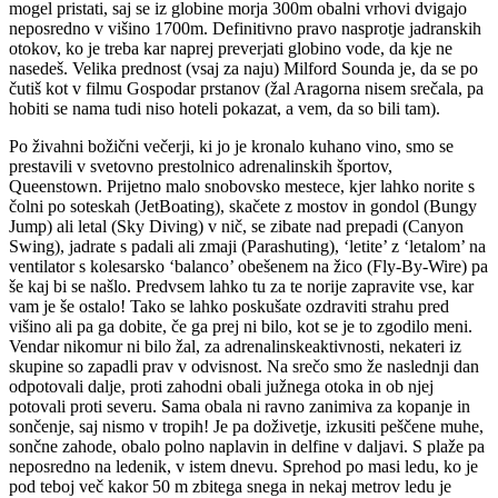
mogel pristati, saj se iz globine morja 300m obalni vrhovi dvigajo
neposredno v višino 1700m. Definitivno pravo nasprotje jadranskih
otokov, ko je treba kar naprej preverjati globino vode, da kje ne
nasedeš. Velika prednost (vsaj za naju) Milford Sounda je, da se po
čutiš kot v filmu Gospodar prstanov (žal Aragorna nisem srečala, pa
hobiti se nama tudi niso hoteli pokazat, a vem, da so bili tam).
Po živahni božični večerji, ki jo je kronalo kuhano vino, smo se
prestavili v svetovno prestolnico adrenalinskih športov,
Queenstown. Prijetno malo snobovsko mestece, kjer lahko norite s
čolni po soteskah (JetBoating), skačete z mostov in gondol (Bungy
Jump) ali letal (Sky Diving) v nič, se zibate nad prepadi (Canyon
Swing), jadrate s padali ali zmaji (Parashuting), ‘letite’ z ‘letalom’ na
ventilator s kolesarsko ‘balanco’ obešenem na žico (Fly-By-Wire) pa
še kaj bi se našlo. Predvsem lahko tu za te norije zapravite vse, kar
vam je še ostalo! Tako se lahko poskušate ozdraviti strahu pred
višino ali pa ga dobite, če ga prej ni bilo, kot se je to zgodilo meni.
Vendar nikomur ni bilo žal, za adrenalinskeaktivnosti, nekateri iz
skupine so zapadli prav v odvisnost. Na srečo smo že naslednji dan
odpotovali dalje, proti zahodni obali južnega otoka in ob njej
potovali proti severu. Sama obala ni ravno zanimiva za kopanje in
sončenje, saj nismo v tropih! Je pa doživetje, izkusiti peščene muhe,
sončne zahode, obalo polno naplavin in delfine v daljavi. S plaže pa
neposredno na ledenik, v istem dnevu. Sprehod po masi ledu, ko je
pod teboj več kakor 50 m zbitega snega in nekaj metrov ledu je