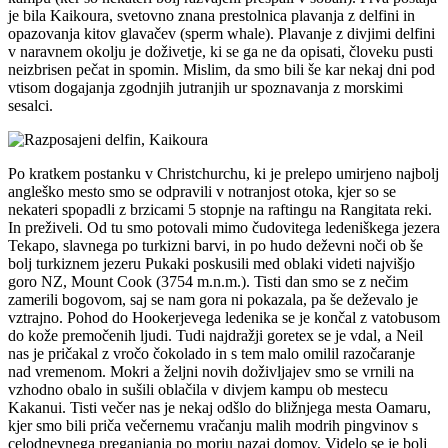
je bila Kaikoura, svetovno znana prestolnica plavanja z delfini in
opazovanja kitov glavačev (sperm whale). Plavanje z divjimi delfini
v naravnem okolju je doživetje, ki se ga ne da opisati, človeku pusti
neizbrisen pečat in spomin. Mislim, da smo bili še kar nekaj dni pod
vtisom dogajanja zgodnjih jutranjih ur spoznavanja z morskimi
sesalci.
Po kratkem postanku v Christchurchu, ki je prelepo umirjeno najbolj
angleško mesto smo se odpravili v notranjost otoka, kjer so se
nekateri spopadli z brzicami 5 stopnje na raftingu na Rangitata reki.
In preživeli. Od tu smo potovali mimo čudovitega ledeniškega jezera
Tekapo, slavnega po turkizni barvi, in po hudo deževni noči ob še
bolj turkiznem jezeru Pukaki poskusili med oblaki videti najvišjo
goro NZ, Mount Cook (3754 m.n.m.). Tisti dan smo se z nečim
zamerili bogovom, saj se nam gora ni pokazala, pa še deževalo je
vztrajno. Pohod do Hookerjevega ledenika se je končal z vatobusom
do kože premočenih ljudi. Tudi najdražji goretex se je vdal, a Neil
nas je pričakal z vročo čokolado in s tem malo omilil razočaranje
nad vremenom. Mokri a željni novih doživljajev smo se vrnili na
vzhodno obalo in sušili oblačila v divjem kampu ob mestecu
Kakanui. Tisti večer nas je nekaj odšlo do bližnjega mesta Oamaru,
kjer smo bili priča večernemu vračanju malih modrih pingvinov s
celodnevnega preganjanja po morju nazaj domov. Videlo se je bolj