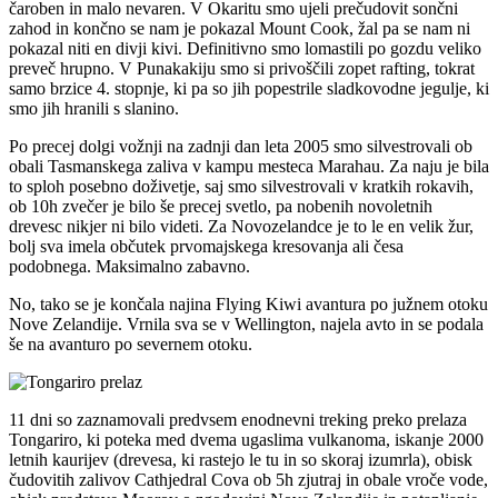
čaroben in malo nevaren. V Okaritu smo ujeli prečudovit sončni
zahod in končno se nam je pokazal Mount Cook, žal pa se nam ni
pokazal niti en divji kivi. Definitivno smo lomastili po gozdu veliko
preveč hrupno. V Punakakiju smo si privoščili zopet rafting, tokrat
samo brzice 4. stopnje, ki pa so jih popestrile sladkovodne jegulje, ki
smo jih hranili s slanino.
Po precej dolgi vožnji na zadnji dan leta 2005 smo silvestrovali ob
obali Tasmanskega zaliva v kampu mesteca Marahau. Za naju je bila
to sploh posebno doživetje, saj smo silvestrovali v kratkih rokavih,
ob 10h zvečer je bilo še precej svetlo, pa nobenih novoletnih
drevesc nikjer ni bilo videti. Za Novozelandce je to le en velik žur,
bolj sva imela občutek prvomajskega kresovanja ali česa
podobnega. Maksimalno zabavno.
No, tako se je končala najina Flying Kiwi avantura po južnem otoku
Nove Zelandije. Vrnila sva se v Wellington, najela avto in se podala
še na avanturo po severnem otoku.
11 dni so zaznamovali predvsem enodnevni treking preko prelaza
Tongariro, ki poteka med dvema ugaslima vulkanoma, iskanje 2000
letnih kaurijev (drevesa, ki rastejo le tu in so skoraj izumrla), obisk
čudovitih zalivov Cathjedral Cova ob 5h zjutraj in obale vroče vode,