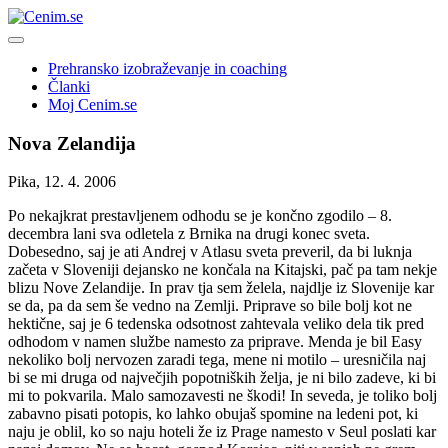
Skip
to
content
Prehransko izobraževanje in coaching
Članki
Moj Cenim.se
Nova Zelandija
Pika, 12. 4. 2006
Po nekajkrat prestavljenem odhodu se je končno zgodilo – 8.
decembra lani sva odletela z Brnika na drugi konec sveta.
Dobesedno, saj je ati Andrej v Atlasu sveta preveril, da bi luknja
začeta v Sloveniji dejansko ne končala na Kitajski, pač pa tam nekje
blizu Nove Zelandije. In prav tja sem želela, najdlje iz Slovenije kar
se da, pa da sem še vedno na Zemlji. Priprave so bile bolj kot ne
hektične, saj je 6 tedenska odsotnost zahtevala veliko dela tik pred
odhodom v namen službe namesto za priprave. Menda je bil Easy
nekoliko bolj nervozen zaradi tega, mene ni motilo – uresničila naj
bi se mi druga od največjih popotniških želja, je ni bilo zadeve, ki bi
mi to pokvarila. Malo samozavesti ne škodi! In seveda, je toliko bolj
zabavno pisati potopis, ko lahko obujaš spomine na ledeni pot, ki
naju je oblil, ko so naju hoteli že iz Prage namesto v Seul poslati kar