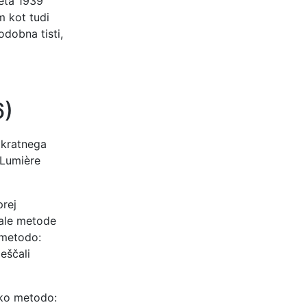
leta 1939
 kot tudi
odobna tisti,
6)
akratnega
 Lumière
prej
jale metode
 metodo:
meščali
psko metodo: