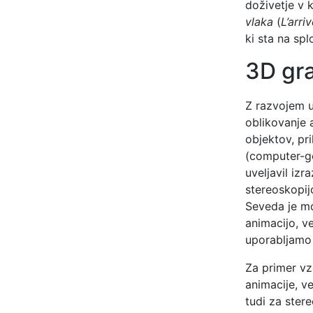
doživetje v 
vlaka
(
L’arri
ki sta na spl
3D gra
Z razvojem up
oblikovanje a
objektov, pr
(computer-ge
uveljavil iz
stereoskopij
Seveda je mo
animacijo, v
uporabljamo
Za primer vz
animacije, v
tudi za ster