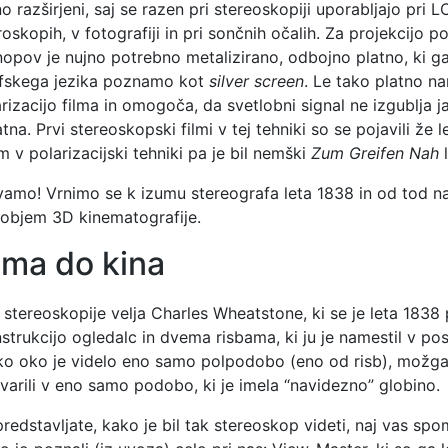
 razširjeni, saj se razen pri stereoskopiji uporabljajo pri L
oskopih, v fotografiji in pri sončnih očalih. Za projekcijo po
nopov je nujno potrebno metalizirano, odbojno platno, ki ga
fskega jezika poznamo kot
silver screen
. Le tako platno n
rizacijo filma in omogoča, da svetlobni signal ne izgublja j
tna. Prvi stereoskopski filmi v tej tehniki so se pojavili že l
m v polarizacijski tehniki pa je bil nemški
Zum Greifen Nah
l
vamo! Vrnimo se k izumu stereografa leta 1838 in od tod n
objem 3D kinematografije.
uma do kina
 stereoskopije velja Charles Wheatstone, ki se je leta 1838 
trukcijo ogledalc in dvema risbama, ki ju je namestil v p
ko oko je videlo eno samo polpodobo (eno od risb), možga
varili v eno samo podobo, ki je imela “navidezno” globino.
predstavljate, kako je bil tak stereoskop videti, naj vas sp