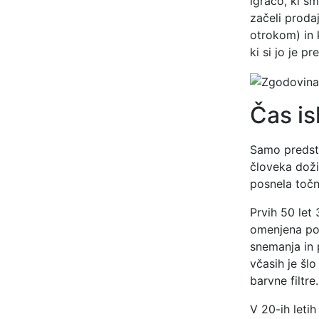
igračo, ki sm
začeli proda
otrokom) in k
ki si jo je p
Čas is
Samo predsta
človeka doži
posnela točn
Prvih 50 let
omenjena pol
snemanja in 
včasih je šlo
barvne filtre.
V 20-ih leti