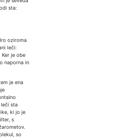
ih je seveda
di sta:
dro oziroma
ni leči:
 Ker je obe
o naporna in
tem je ena
je
ontalno
leči sta
ke, ki jo je
lter, s
 žarometov.
olekul, so