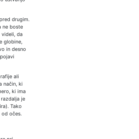
 pred drugim.
a ne boste
 videli, da
 globine,
evo in desno
 pojavi
afije ali
a način, ki
mero, ki ima
razdalja je
ra). Tako
 od očes.