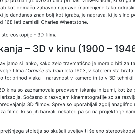
o jo poznali (iz uvoza) celo pri nas: View-Master, ki so ga 
jati kot domačo zabavno napravo (namenjeno tako odraslim
i je dandanes znan bolj kot igrača, je naprava, ki je silno p
red 168 leti zamislil Charles Wheatstone.
kanja – 3D v kinu (1900 – 194
vljamo si lahko, kako zelo travmatično je moralo biti za t
vetje filma
L’arrivée du train
leta 1903, v katerem sta brata
o to: prihod vlaka – naravnost v kamero in to v 3D tehniki!
 3D kina so zaznamovala predvsem iskanja in izumi, kot že 
arizacija. Sočasno z razvojem kinematografije so se razvi
predvajanja 3D filmov. Sprva so uporabljali zgolj anaglifno
 za filme, ki so jih barvali, nekateri pa so na projektorje na
h prejšnjega stoletja so skušali uveljaviti še eno stereosko