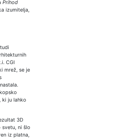
ja
Prihod
a izumitelja,
tudi
rhitekturnih
.i. CGI
i mrež, se je
s
nastala.
skopsko
 ki ju lahko
ezultat 3D
svetu, ni šlo
en iz platna,