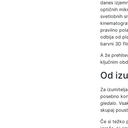
danes izjemno
optičnih mikr
svetlobnih s
kinematogra
pravilno pola
odbija od pla
barvni 3D fil
A že prehite
ključnim obd
Od iz
Za izumitelja
posebno kons
gledalo
. Vsa
skupaj poust
Če si težko 