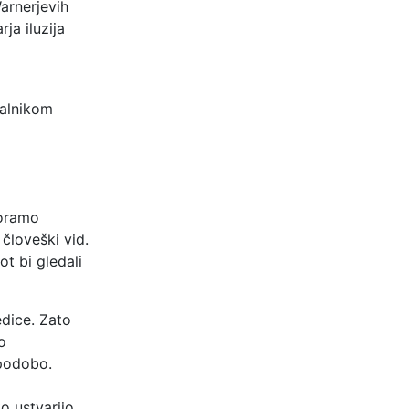
arnerjevih
ja iluzija
nalnikom
moramo
človeški vid.
ot bi gledali
dice. Zato
o
podobo.
o
o ustvarijo