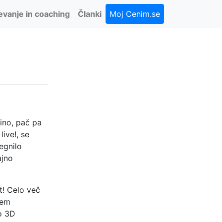
evanje in coaching
Članki
Moj Cenim.se
kino, pač pa
ive!, se
egnilo
ajno
t! Celo več
jem
lo 3D