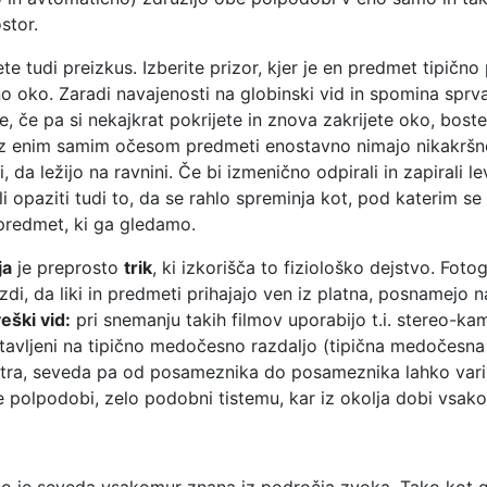
stor.
e tudi preizkus. Izberite prizor, kjer je en predmet tipično
eno oko. Zaradi navajenosti na globinski vid in spomina sprv
ke, če pa si nekajkrat pokrijete in znova zakrijete oko, boste
 z enim samim očesom predmeti enostavno nimajo nikakršne
 da ležijo na ravnini. Če bi izmenično odpirali in zapirali l
i opaziti tudi to, da se rahlo spreminja kot, pod katerim se
redmet, ki ga gledamo.
ja
je preprosto
trik
, ki izkorišča to fiziološko dejstvo. Fotogr
e zdi, da liki in predmeti prihajajo ven iz platna, posnamejo n
eški vid:
pri snemanju takih filmov uporabijo t.i. stereo-ka
stavljeni na tipično medočesno razdaljo (tipična medočesna 
tra, seveda pa od posameznika do posameznika lahko varii
 polpodobi, zelo podobni tistemu, kar iz okolja dobi vsako