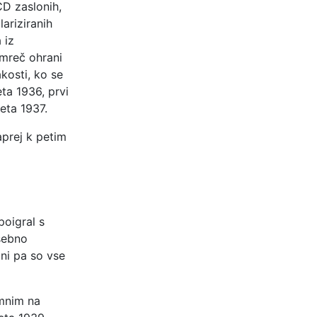
CD zaslonih,
lariziranih
 iz
amreč ohrani
akosti, ko se
eta 1936, prvi
eta 1937.
aprej k petim
poigral s
osebno
ni pa so vse
omnim na