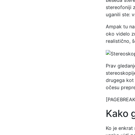
Beseda stere
stereofoniji 
uganili ste:
Ampak tu nas
oko videlo z
realistično, 
Prav gledanj
stereoskopij
drugega kot 
očesu prepre
[PAGEBREAK
Kako 
Ko je enkrat