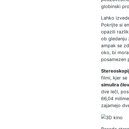
globinski pro
Lahko izvedet
Pokrijte si 
opazili razli
ob gledanju
ampak se zdi,
oko, bi moral
posamezen p
Stereoskopi
filmi, kjer s
simulira člov
dve leči, po
66,04 milime
zajamejo dve