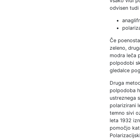
vsako vidi p
odvisen tudi
anaglif
polariz
Če poenosta
zeleno, drug
modra leča 
polpodobi sk
gledalce pog
Druga metoda
polpodoba ho
ustreznega s
polarizirani 
temno sivi oz
leta 1932 izn
pomočjo kate
Polarizacijsk