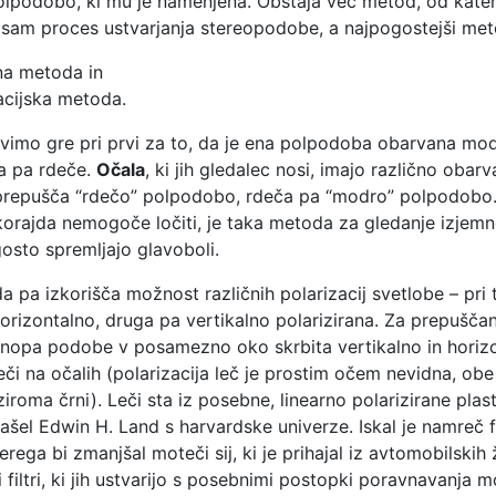
olpodobo, ki mu je namenjena. Obstaja več metod, od kater
 sam proces ustvarjanja stereopodobe, a najpogostejši meto
na metoda in
acijska metoda.
vimo gre pri prvi za to, da je ena polpodoba obarvana mo
a pa rdeče.
Očala
, ki jih gledalec nosi, imajo različno obarva
prepušča “rdečo” polpodobo, rdeča pa “modro” polpodobo.
orajda nemogoče ločiti, je taka metoda za gledanje izjemn
osto spremljajo glavoboli.
 pa izkorišča možnost različnih polarizacij svetlobe – pri 
rizontalno, druga pa vertikalno polarizirana. Za prepuščan
nopa podobe v posamezno oko skrbita vertikalno in horiz
leči na očalih (polarizacija leč je prostim očem nevidna, obe 
iroma črni). Leči sta iz posebne, linearno polarizirane plasti
ašel Edwin H. Land s harvardske univerze. Iskal je namreč fi
rega bi zmanjšal moteči sij, ki je prihajal iz avtomobilskih
i filtri, ki jih ustvarijo s posebnimi postopki poravnavanja m