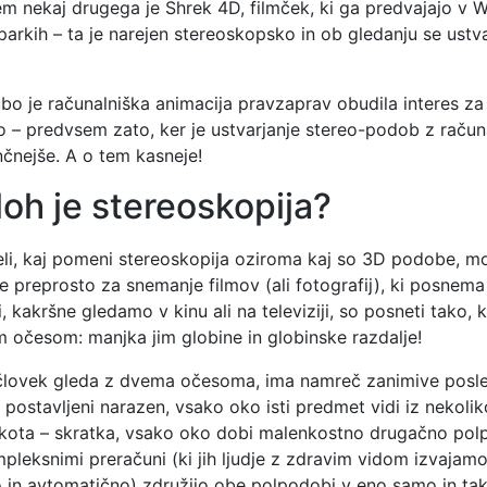
m nekaj drugega je Shrek 4D, filmček, ki ga predvajajo v W
arkih – ta je narejen stereoskopsko in ob gledanju se ustvar
jubo je računalniška animacija pravzaprav obudila interes za
o – predvsem zato, ker je ustvarjanje stereo-podob z raču
nčnejše. A o tem kasneje!
loh je stereoskopija?
li, kaj pomeni stereoskopija oziroma kaj so 3D podobe, 
re preprosto za snemanje filmov (ali fotografij), ki posnema 
, kakršne gledamo v kinu ali na televiziji, so posneti tako, k
 očesom: manjka jim globine in globinske razdalje!
 človek gleda z dvema očesoma, ima namreč zanimive posle
 postavljeni narazen, vsako oko isti predmet vidi iz nekolik
kota – skratka, vsako oko dobi malenkostno drugačno pol
leksnimi preračuni (ki jih ljudje z zdravim vidom izvajam
in avtomatično) združijo obe polpodobi v eno samo in tak