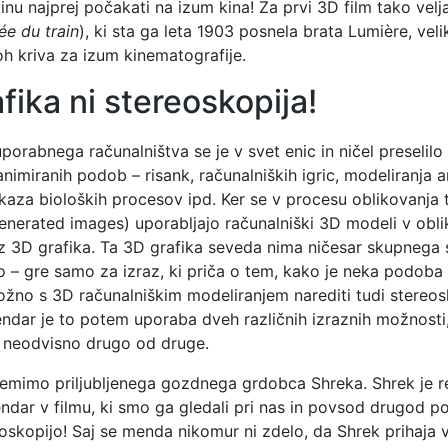
kinu najprej počakati na izum kina! Za prvi 3D film tako vel
vée du train
), ki sta ga leta 1903 posnela brata Lumière, velik
oh kriva za izum kinematografije.
fika ni stereoskopija!
orabnega računalništva se je v svet enic in ničel preselilo 
nimiranih podob – risank, računalniških igric, modeliranja a
ikaza bioloških procesov ipd. Ker se v procesu oblikovanja t
nerated images) uporabljajo računalniški 3D modeli v oblik
raz 3D grafika. Ta 3D grafika seveda nima ničesar skupnega 
o – gre samo za izraz, ki priča o tem, kako je neka podoba 
žno s 3D računalniškim modeliranjem narediti tudi stereo
endar je to potem uporaba dveh različnih izraznih možnosti,
 neodvisno drugo od druge.
emimo priljubljenega gozdnega grdobca Shreka. Shrek je r
endar v filmu, ki smo ga gledali pri nas in povsod drugod po 
eoskopijo! Saj se menda nikomur ni zdelo, da Shrek prihaja v