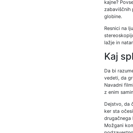
kajne? Povse
zabaviščnih p
globine.
Resnici na l
stereoskopij
lažje in nata
Kaj sp
Da bi razume
vedeti, da g
Navadni filmi
z enim samim
Dejstvo, da
ker sta očesi
drugačnega 
Možgani komp
podzavestno 