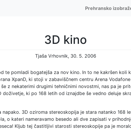
Prehransko izobraž
3D kino
Tjaša Vrhovnik, 30. 5. 2006
 od te pomladi bogatejša za nov kino. In to ne kakršen koli 
rana XpanD, ki stoji v zabaviščnem centru Arena Vodafone l
 še z nekaterimi drugimi tehničnimi novostmi, nas pa je prit
doživetje, ki po 168 letih od iznajdbe še vedno deluje skr
a napako. 3D oziroma stereoskopija je stara natanko 168 le
a, o kateri nameravamo besedo ali dve zapisati v prihodn
eca! Kljub tej častitljivi starosti stereoskopije pa je mora