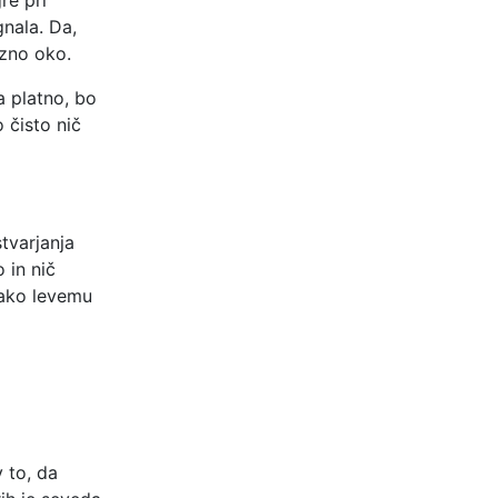
re pri
gnala. Da,
ezno oko.
a platno, bo
 čisto nič
tvarjanja
 in nič
kako levemu
 to, da