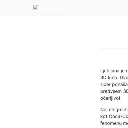
Skip
to
content
Ljubljana je
3D kino. Dvo
sicer ponaša
predvsem 3D 
očarljivo!
Ne, ne gre z
kot Coca-Col
fenomenu mes