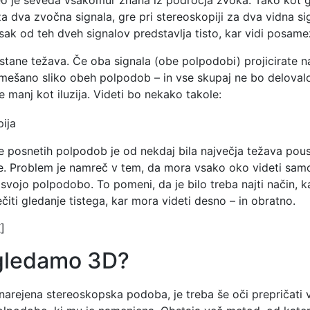
o je seveda vsakomur znana iz področja zvoka. Tako kot g
za dva zvočna signala, gre pri stereoskopiji za dva vidna si
 vsak od teh dveh signalov predstavlja tisto, kar vidi posam
tane težava. Če oba signala (obe polpodobi) projicirate n
mešano sliko obeh polpodob – in vse skupaj ne bo delovalo
še manj kot iluzija. Videti bo nekako takole:
e posnetih polpodob je od nekdaj bila največja težava pous
e. Problem je namreč v tem, da mora vsako oko videti samo
svojo polpodobo. To pomeni, da je bilo treba najti način, 
čiti gledanje tistega, kar mora videti desno – in obratno.
]
gledamo 3D?
 narejena stereoskopska podoba, je treba še oči prepričati v