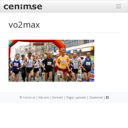
Skip
to
content
vo2max
© Cenim.se |
Kdo smo
|
Kontakt
|
Pogoji uporabe
|
Zasebnost
|