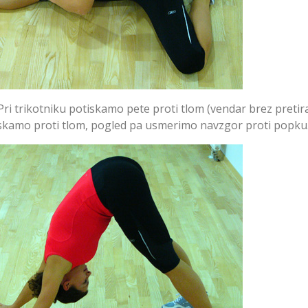
Pri trikotniku potiskamo pete proti tlom (vendar brez pretira
kamo proti tlom, pogled pa usmerimo navzgor proti popku