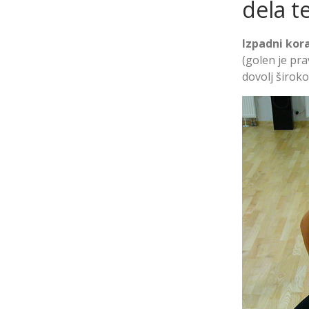
dela t
Izpadni kor
(golen je pr
dovolj široko