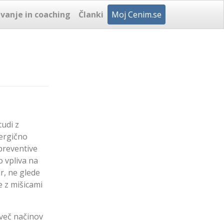
vanje in coaching
Članki
Moj Cenim.se
tudi z
nergično
 preventive
 vpliva na
r, ne glede
e z mišicami
 več načinov