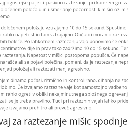
ajpogostejše pa je t.i. pasivno raztezanje, pri katerem gre 
določenem položaju in usmerjanje pozornosti k mišici oz. miš
jemo.
 določenem položaju vztrajajmo 10 do 15 sekund. Spustimo 
o rahlo napetost in tam vztrajajmo. Občutiti moramo raztez
 biti boleče. Po lahkotnem raztezanju vajo ponovimo še enkr
centimetrov dlje in prav tako zadržimo 10 do 15 sekund. T
e raztezanja. Napetost v mišici postopoma popušča. Če nap
arašča ali se pojavi bolečina, pomeni, da je raztezanje nepr
enjati položaj ali raztezati manj agresivno.
jem dihamo počasi, ritmično in kontrolirano, dihanja ne za
lobimo. Če izvajamo raztezne vaje kot samostojno vadbeno 
em rahlo ogreti v obliki nekajminutnega splošnega ogrevanja
zati se je treba pravilno. Tudi pri razteznih vajah lahko prid
vaje izvajamo prehitro ali preveč agresivno.
vaj za raztezanje mišic spodnj