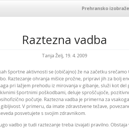
Prehransko izobraže
Raztezna vadba
Tanja Želj, 19. 4. 2009
ikah športne aktivnosti se (običajno) že na začetku srečamo 
bo. Raztezanje ohranja mišice prožne, pripravi jih za bolj e
aga pri lažjem prehodu iz mirovanja v gibanje, služi kot del
ivnimi športnimi poškodbami, deluje sproščujoče, pozitivno
 psihofizično počutje. Raztezna vadba je primerna za vsakoga
 gibljivost. V primeru, da imate zdravstvene težave, povezan
 seveda posvetujete s svojim zdravnikom.
go vadbo je tudi raztezanje treba izvajati pravilno. Obstaja