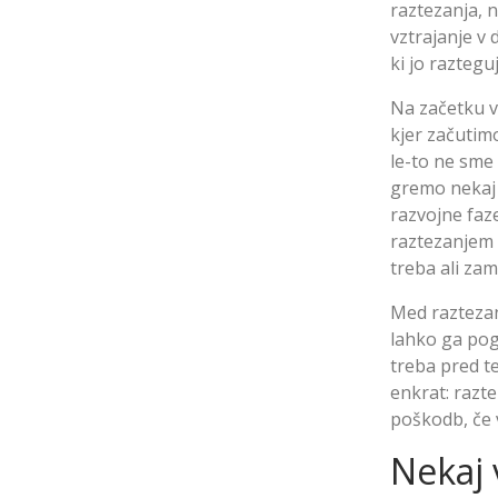
raztezanja, n
vztrajanje v 
ki jo raztegu
Na začetku v
kjer začutim
le-to ne sme
gremo nekaj 
razvojne faz
raztezanjem n
treba ali zam
Med raztezan
lahko ga pog
treba pred t
enkrat: razte
poškodb, če 
Nekaj 