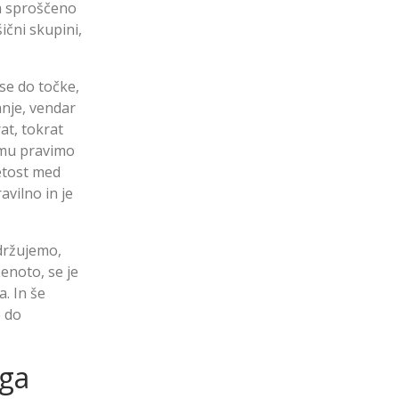
za sproščeno
ični skupini,
se do točke,
anje, vendar
at, tokrat
emu pravimo
etost med
avilno in je
držujemo,
enoto, se je
. In še
e do
ega