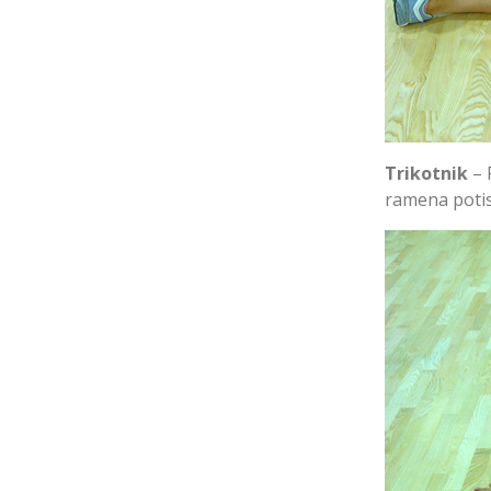
Trikotnik
– 
ramena potis