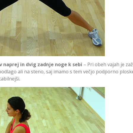
v naprej in dvig zadnje noge k sebi
– Pri obeh vajah je zaž
odlago ali na steno, saj imamo s tem večjo podporno plosk
abilnejši.