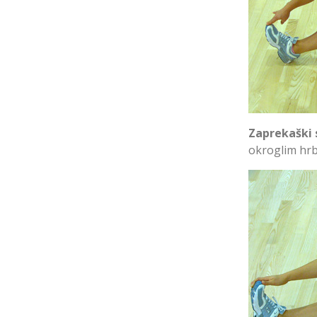
Zaprekaški 
okroglim hr