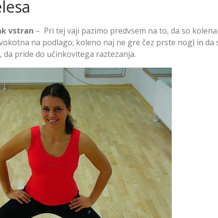
elesa
ak vstran
– Pri tej vaji pazimo predvsem na to, da so kolena
avokotna na podlago; koleno naj ne gre čez prste nog) in da 
, da pride do učinkovitega raztezanja.