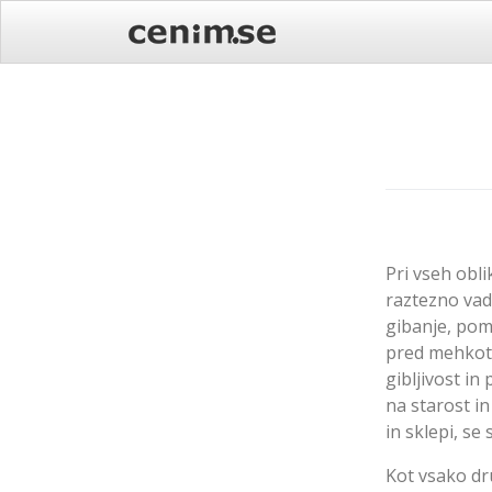
Skip
to
content
Pri vseh obl
raztezno vad
gibanje, pom
pred mehkotk
gibljivost in
na starost in
in sklepi, se
Kot vsako dru