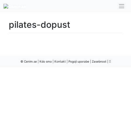
Skip
to
content
pilates-dopust
© Cenim.se |
Kdo smo
|
Kontakt
|
Pogoji uporabe
|
Zasebnost
|