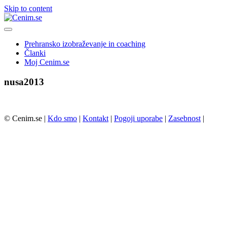
Skip to content
Prehransko izobraževanje in coaching
Članki
Moj Cenim.se
nusa2013
© Cenim.se |
Kdo smo
|
Kontakt
|
Pogoji uporabe
|
Zasebnost
|