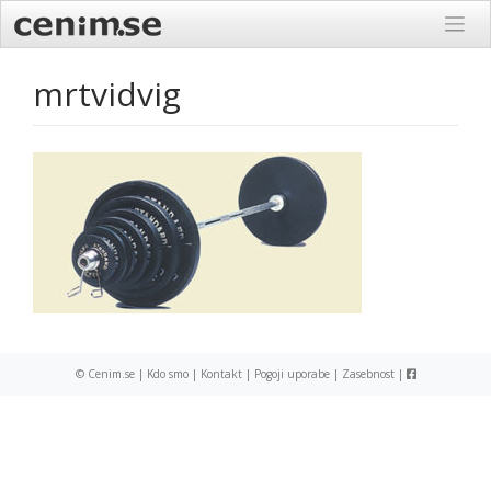
Skip
to
content
mrtvidvig
© Cenim.se |
Kdo smo
|
Kontakt
|
Pogoji uporabe
|
Zasebnost
|