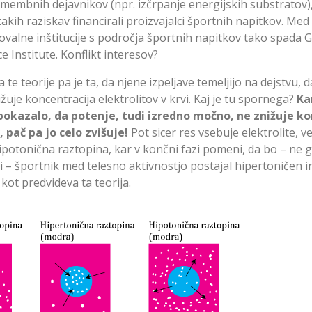
membnih dejavnikov (npr. izčrpanje energijskih substratov)
takih raziskav financirali proizvajalci športnih napitkov. Med
ovalne inštitucije s področja športnih napitkov tako spada 
e Institute. Konflikt interesov?
 te teorije pa je ta, da njene izpeljave temeljijo na dejstvu, d
uje koncentracija elektrolitov v krvi. Kaj je tu spornega?
Ka
 pokazalo, da potenje, tudi izredno močno, ne znižuje k
, pač pa jo celo zvišuje!
Pot sicer res vsebuje elektrolite, v
ipotonična raztopina, kar v končni fazi pomeni, da bo – ne g
i – športnik med telesno aktivnostjo postajal hipertoničen i
kot predvideva ta teorija.