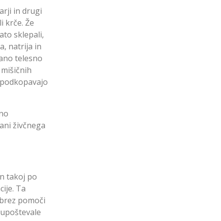
arji in drugi
i krče. Že
ato sklepali,
, natrija in
šano telesno
 mišičnih
 spodkopavajo
sno
rani živčnega
in takoj po
cije. Ta
n brez pomoči
o upoštevale