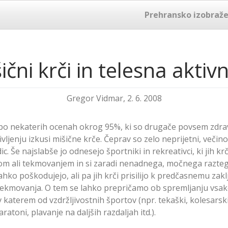
Prehransko izobraže
ični krči in telesna aktiv
Gregor Vidmar, 2. 6. 2008
, po nekaterih ocenah okrog 95%, ki so drugače povsem zdrav
ivljenju izkusi mišične krče. Čeprav so zelo neprijetni, veči
ic. Še najslabše jo odnesejo športniki in rekreativci, ki jih kr
m ali tekmovanjem in si zaradi nenadnega, močnega razte
lahko poškodujejo, ali pa jih krči prisilijo k predčasnemu zak
 tekmovanja. O tem se lahko prepričamo ob spremljanju vsa
katerem od vzdržljivostnih športov (npr. tekaški, kolesarski
atoni, plavanje na daljših razdaljah itd.).