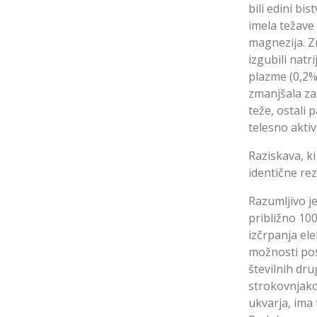
bili edini bis
imela težave 
magnezija. Zn
izgubili natr
plazme (0,2%
zmanjšala za 
teže, ostali 
telesno aktiv
Raziskava, ki
identične rez
Razumljivo je
približno 100
izčrpanja ele
možnosti pos
številnih dr
strokovnjako
ukvarja, ima 