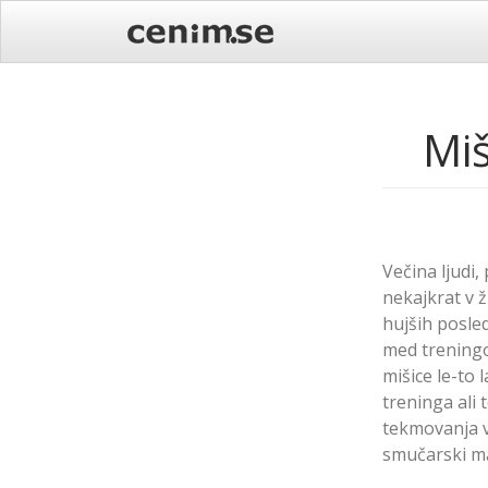
Skip
to
content
Miš
Večina ljudi
nekajkrat v ž
hujših posled
med treningo
mišice le-to 
treninga ali
tekmovanja v 
smučarski mar