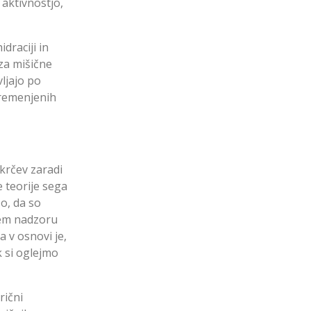
aktivnostjo,
draciji in
 za mišične
vljajo po
bremenjenih
 krčev zaradi
e teorije sega
zo, da so
snem nadzoru
a v osnovi je,
k si oglejmo
rični