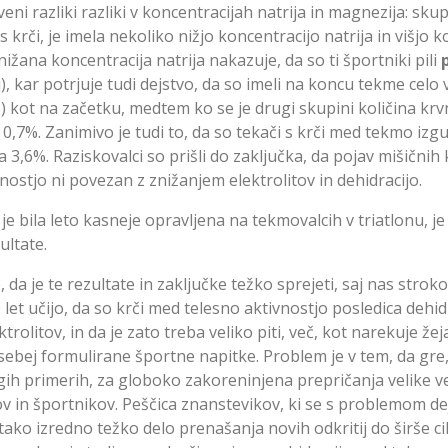
tveni razliki razliki v koncentracijah natrija in magnezija: skup
s krči, je imela nekoliko nižjo koncentracijo natrija in višjo 
ižana koncentracija natrija nakazuje, da so ti športniki pili
ij), kar potrjuje tudi dejstvo, da so imeli na koncu tekme celo
) kot na začetku, medtem ko se je drugi skupini količina kr
0,7%. Zanimivo je tudi to, da so tekači s krči med tekmo izgu
pa 3,6%. Raziskovalci so prišli do zaključka, da pojav mišični
nostjo ni povezan z znižanjem elektrolitov in dehidracijo.
 je bila leto kasneje opravljena na tekmovalcih v triatlonu, je
ultate.
, da je te rezultate in zaključke težko sprejeti, saj nas strok
 let učijo, da so krči med telesno aktivnostjo posledica dehid
ktrolitov, in da je zato treba veliko piti, več, kot narekuje žej
ebej formulirane športne napitke. Problem je v tem, da gre,
ugih primerih, za globoko zakoreninjena prepričanja velike v
v in športnikov. Peščica znanstevikov, ki se s problemom d
tako izredno težko delo prenašanja novih odkritij do širše ci