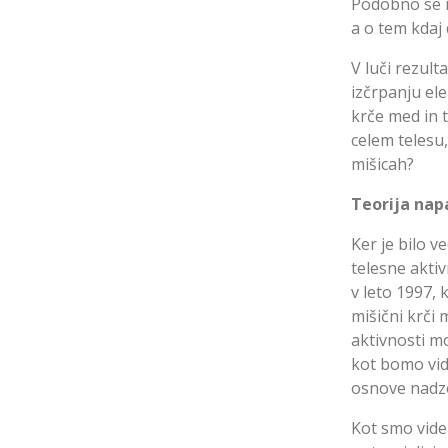
Podobno se n
a o tem kdaj 
V luči rezult
izčrpanju ele
krče med in t
celem telesu,
mišicah?
Teorija nap
Ker je bilo v
telesne aktiv
v leto 1997, 
mišični krči
aktivnosti mo
kot bomo vide
osnove nadzo
Kot smo videl