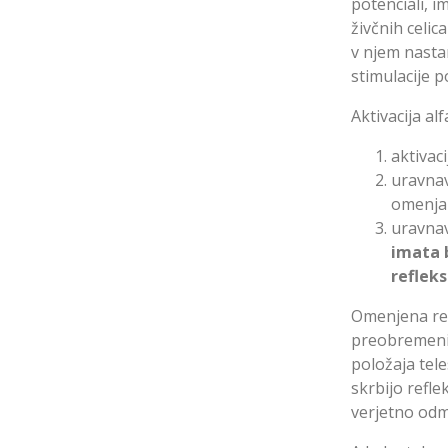
potenciali, i
živčnih celi
v njem nastan
stimulacije p
Aktivacija a
aktivac
uravnav
omenja
uravnav
imata b
reflek
Omenjena ref
preobremenit
položaja tele
skrbijo refle
verjetno odm