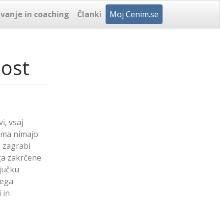
vanje in coaching
Članki
Moj Cenim.se
nost
i, vsaj
noma nimajo
č zagrabi
ga zakrčene
ljučku
kega
 in