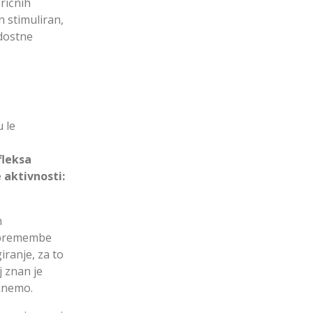
oričnih
n stimuliran,
adostne
 le
fleksa
 aktivnosti:
n
 spremembe
iranje, za to
j znan je
aknemo.