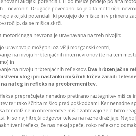
menovani akcijski potenciali. Ti do mišice pridejo po alfa mot
cah – nevronih. Drugače povedano: ko je alfa motorični nevro
ejo akcijski potenciali, ki potujejo do mišice in v primeru z
ovzročijo, da se mišica skrči.
lfa motoričnega nevrona je uravnavana na treh nivojih:
ijo uravnavajo možgani oz. višji možganski centri,
anje na nivoju hrbtenjačnih internevronov (te na tem mestu
mo) in
anje na nivoju hrbtenjačnih refleksov.
Dva hrbtenjačna re
istveni vlogi pri nastanku mišičnih krčev zaradi telesne
s na nateg in refleks na preobremenitev.
leksa preprečujeta nenadno pretirano raztegnitev mišice i
ev ter tako ščitita mišico pred poškodbami. Ker nenadne
sa ter dolžine in obremenitve mišic zahtevajo zelo hitro reag
ksi, ki so najhitrejši odgovor telesa na razne dražljaje. Najbol
aknitveni refleks; če nas nekaj speče, roko refleksno odm