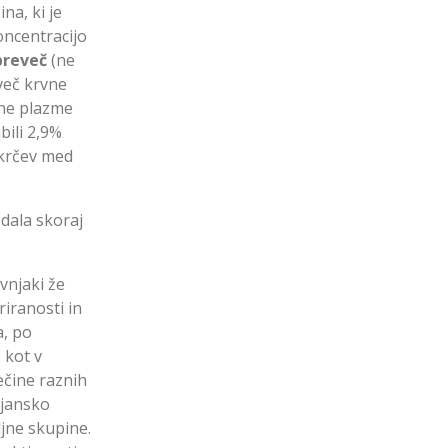
ina, ki je
koncentracijo
preveč
(ne
 več krvne
vne plazme
bili 2,9%
h krčev med
 dala skoraj
ovnjaki že
riranosti in
a, po
 kot v
ečine raznih
ejansko
ljne skupine.