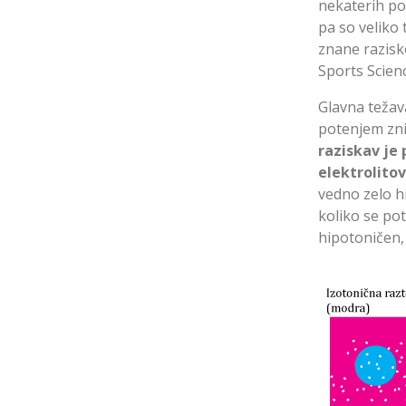
nekaterih po
pa so veliko 
znane razisk
Sports Scienc
Glavna težava
potenjem zniž
raziskav je
elektrolitov
vedno zelo h
koliko se pot
hipotoničen, 