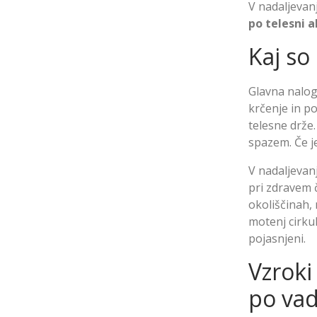
V nadaljevan
po telesni a
Kaj so 
Glavna naloga
krčenje in p
telesne drže
spazem. Če j
V nadaljevanj
pri zdravem č
okoliščinah, 
motenj cirkul
pojasnjeni.
Vzroki
po vad