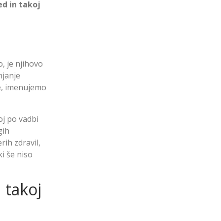
d in takoj
o, je njihovo
njanje
ce, imenujemo
oj po vadbi
gih
rih zdravil,
ki še niso
 takoj