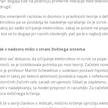
pr. dogaja tudi na področju primerne hidracije med telesno 
drugič.
atov omenjenih raziskav in dvomov o pravilnosti teorije o dehi
ktrolitov pa se postavlja še naslednje vprašanje: če je vzrok
akoj po vadbi izčrpanje elektrolitov, zakaj se potem ne poja
 kot se to dogaja pri raznih obolenjih, pač pa le v najbolj o
ak v nadzoru mišic s strani živčnega sistema
edno več dokazov, da izčrpanje elektrolitov ni vzrok za pojav
nosti, se je izoblikovala potreba po novi teoriji. Začetek nov
ko je profesor Martin Schewllnus s sodelavci postavil hipote
 med in takoj po telesni aktivnosti posledica napak v reflek
toričnih živčnih celic zaradi utrujenosti. Slišati je zapleteno, 
li v nadaljevanju, ta model preprost in razumljiv. Za začete
ra mišičnega krčenja.
i že v seriji člankov o mišicah, mišično krčenje sprožijo elekt