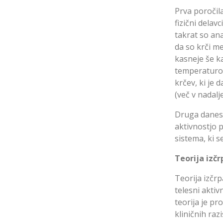
Prva poročila
fizični delav
takrat so ana
da so krči me
kasneje še k
temperaturo, 
krčev, ki je
(več v nadalj
Druga danes 
aktivnostjo p
sistema, ki s
Teorija izčr
Teorija izčrp
telesni aktiv
teorija je p
kliničnih raz