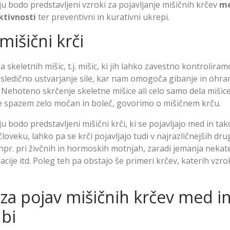
ju bodo predstavljeni vzroki za pojavljanje mišičnih krčev
me
ktivnosti
ter preventivni in kurativni ukrepi.
mišični krči
 skeletnih mišic, t.j. mišic, ki jih lahko zavestno kontroliram
osledično ustvarjanje sile, kar nam omogoča gibanje in ohra
. Nehoteno skrčenje skeletne mišice ali celo samo dela miši
e spazem zelo močan in boleč, govorimo o mišičnem krču.
u bodo predstavljeni mišični krči, ki se pojavljajo med in tak
loveku, lahko pa se krči pojavljajo tudi v najrazličnejših dru
npr. pri živčnih in hormoskih motnjah, zaradi jemanja nekate
acije itd. Poleg teh pa obstajo še primeri krčev, katerih vzro
 za pojav mišičnih krčev med in
bi