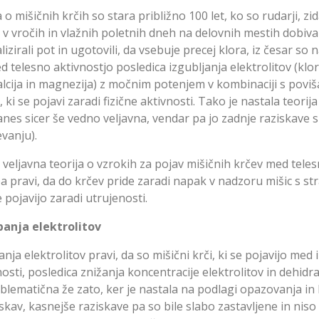
 o mišičnih krčih so stara približno 100 let, ko so rudarji, zid
ci v vročih in vlažnih poletnih dneh na delovnih mestih dobival
lizirali pot in ugotovili, da vsebuje precej klora, iz česar so n
d telesno aktivnostjo posledica izgubljanja elektrolitov (klora
alcija in magnezija) z močnim potenjem v kombinaciji s povi
ki se pojavi zaradi fizične aktivnosti. Tako je nastala teorija
 danes sicer še vedno veljavna, vendar pa jo zadnje raziskave
evanju).
veljavna teorija o vzrokih za pojav mišičnih krčev med tele
a pravi, da do krčev pride zaradi napak v nadzoru mišic s st
e pojavijo zaradi utrujenosti.
panja elektrolitov
anja elektrolitov pravi, da so mišični krči, ki se pojavijo med 
nosti, posledica znižanja koncentracije elektrolitov in dehidra
roblematična že zato, ker je nastala na podlagi opazovanja i
iskav, kasnejše raziskave pa so bile slabo zastavljene in nis