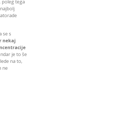
, poleg tega
 najbolj
Gatorade
a se s
r nekaj
oncentracije
endar je to še
lede na to,
n ne