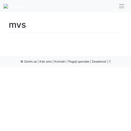
Skip
to
content
mvs
© Cenim.se |
Kdo smo
|
Kontakt
|
Pogoji uporabe
|
Zasebnost
|