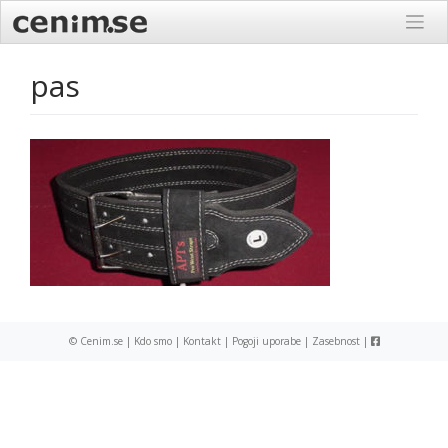
Skip
to
content
pas
© Cenim.se |
Kdo smo
|
Kontakt
|
Pogoji uporabe
|
Zasebnost
|