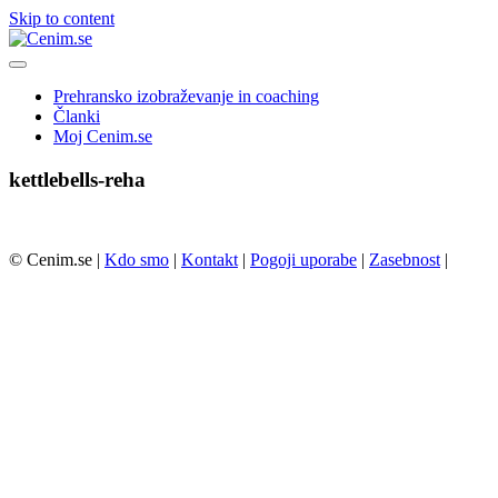
Skip to content
Prehransko izobraževanje in coaching
Članki
Moj Cenim.se
kettlebells-reha
© Cenim.se |
Kdo smo
|
Kontakt
|
Pogoji uporabe
|
Zasebnost
|