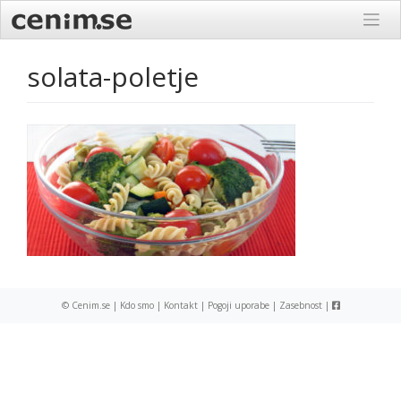
Skip
to
content
solata-poletje
© Cenim.se |
Kdo smo
|
Kontakt
|
Pogoji uporabe
|
Zasebnost
|