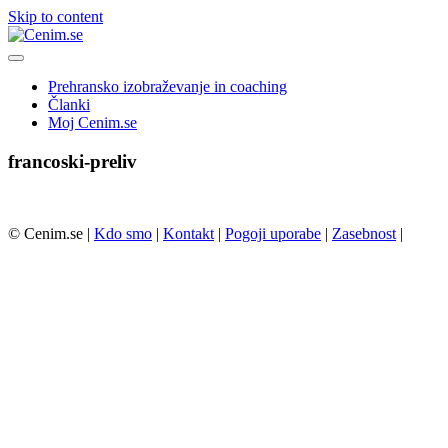
Skip to content
Prehransko izobraževanje in coaching
Članki
Moj Cenim.se
francoski-preliv
© Cenim.se |
Kdo smo
|
Kontakt
|
Pogoji uporabe
|
Zasebnost
|