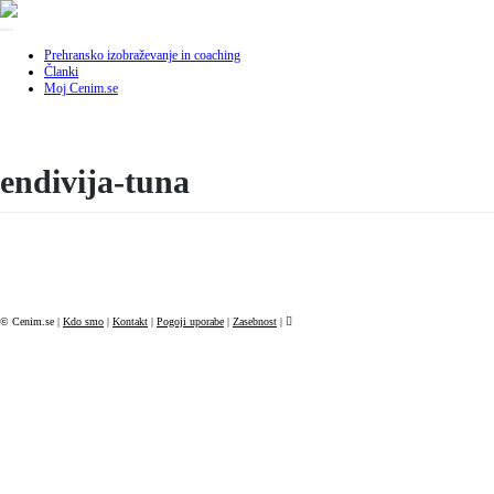
Skip
to
content
Prehransko izobraževanje in coaching
Članki
Moj Cenim.se
endivija-tuna
© Cenim.se |
Kdo smo
|
Kontakt
|
Pogoji uporabe
|
Zasebnost
|