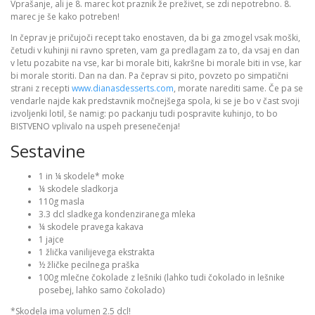
Vprašanje, ali je 8. marec kot praznik že preživet, se zdi nepotrebno. 8.
marec je še kako potreben!
In čeprav je pričujoči recept tako enostaven, da bi ga zmogel vsak moški,
četudi v kuhinji ni ravno spreten, vam ga predlagam za to, da vsaj en dan
v letu pozabite na vse, kar bi morale biti, kakršne bi morale biti in vse, kar
bi morale storiti. Dan na dan. Pa čeprav si pito, povzeto po simpatični
strani z recepti
www.dianasdesserts.com
, morate narediti same. Če pa se
vendarle najde kak predstavnik močnejšega spola, ki se je bo v čast svoji
izvoljenki lotil, še namig: po packanju tudi pospravite kuhinjo, to bo
BISTVENO vplivalo na uspeh presenečenja!
Sestavine
1 in ¼ skodele* moke
¼ skodele sladkorja
110g masla
3.3 dcl sladkega kondenziranega mleka
¼ skodele pravega kakava
1 jajce
1 žlička vanilijevega ekstrakta
½ žličke pecilnega praška
100g mlečne čokolade z lešniki (lahko tudi čokolado in lešnike
posebej, lahko samo čokolado)
*Skodela ima volumen 2.5 dcl!