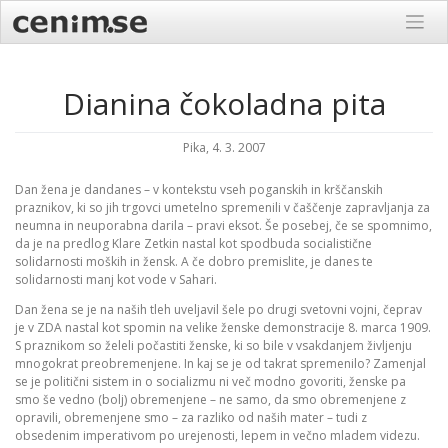
Skip
to
content
Dianina čokoladna pita
Pika, 4. 3. 2007
Dan žena je dandanes – v kontekstu vseh poganskih in krščanskih
praznikov, ki so jih trgovci umetelno spremenili v čaščenje zapravljanja za
neumna in neuporabna darila – pravi eksot. Še posebej, če se spomnimo,
da je na predlog Klare Zetkin nastal kot spodbuda socialistične
solidarnosti moških in žensk. A če dobro premislite, je danes te
solidarnosti manj kot vode v Sahari.
Dan žena se je na naših tleh uveljavil šele po drugi svetovni vojni, čeprav
je v ZDA nastal kot spomin na velike ženske demonstracije 8. marca 1909.
S praznikom so želeli počastiti ženske, ki so bile v vsakdanjem življenju
mnogokrat preobremenjene. In kaj se je od takrat spremenilo? Zamenjal
se je politični sistem in o socializmu ni več modno govoriti, ženske pa
smo še vedno (bolj) obremenjene – ne samo, da smo obremenjene z
opravili, obremenjene smo – za razliko od naših mater – tudi z
obsedenim imperativom po urejenosti, lepem in večno mladem videzu.