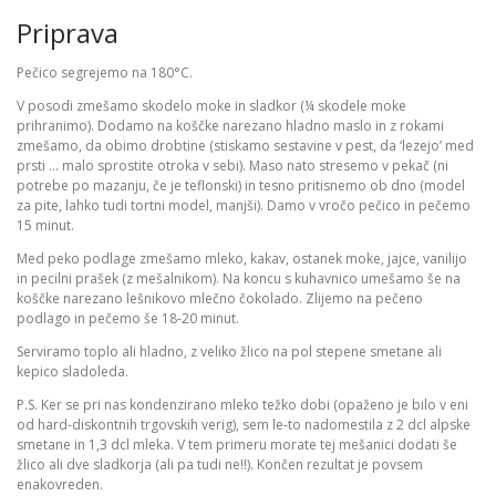
Priprava
Pečico segrejemo na 180°C.
V posodi zmešamo skodelo moke in sladkor (¼ skodele moke
prihranimo). Dodamo na koščke narezano hladno maslo in z rokami
zmešamo, da obimo drobtine (stiskamo sestavine v pest, da ‘lezejo’ med
prsti … malo sprostite otroka v sebi). Maso nato stresemo v pekač (ni
potrebe po mazanju, če je teflonski) in tesno pritisnemo ob dno (model
za pite, lahko tudi tortni model, manjši). Damo v vročo pečico in pečemo
15 minut.
Med peko podlage zmešamo mleko, kakav, ostanek moke, jajce, vanilijo
in pecilni prašek (z mešalnikom). Na koncu s kuhavnico umešamo še na
koščke narezano lešnikovo mlečno čokolado. Zlijemo na pečeno
podlago in pečemo še 18-20 minut.
Serviramo toplo ali hladno, z veliko žlico na pol stepene smetane ali
kepico sladoleda.
P.S. Ker se pri nas kondenzirano mleko težko dobi (opaženo je bilo v eni
od hard-diskontnih trgovskih verig), sem le-to nadomestila z 2 dcl alpske
smetane in 1,3 dcl mleka. V tem primeru morate tej mešanici dodati še
žlico ali dve sladkorja (ali pa tudi ne!!). Končen rezultat je povsem
enakovreden.