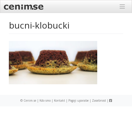
Skip
to
content
bucni-klobucki
© Cenim.se |
Kdo smo
|
Kontakt
|
Pogoji uporabe
|
Zasebnost
|