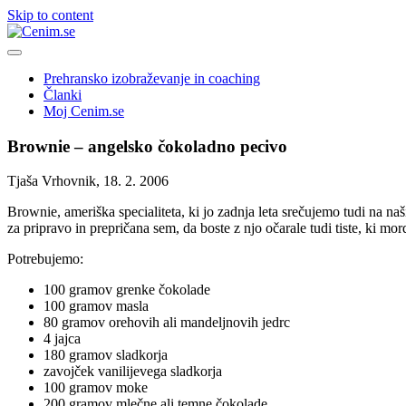
Skip to content
Prehransko izobraževanje in coaching
Članki
Moj Cenim.se
Brownie – angelsko čokoladno pecivo
Tjaša Vrhovnik, 18. 2. 2006
Brownie, ameriška specialiteta, ki jo zadnja leta srečujemo tudi na na
za pripravo in prepričana sem, da boste z njo očarale tudi tiste, ki m
Potrebujemo:
100 gramov grenke čokolade
100 gramov masla
80 gramov orehovih ali mandeljnovih jedrc
4 jajca
180 gramov sladkorja
zavojček vanilijevega sladkorja
100 gramov moke
200 gramov mlečne ali temne čokolade