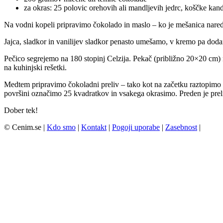
za okras: 25 polovic orehovih ali mandljevih jedrc, koščke kand
Na vodni kopeli pripravimo čokolado in maslo – ko je mešanica nared,
Jajca, sladkor in vanilijev sladkor penasto umešamo, v kremo pa dodam
Pečico segrejemo na 180 stopinj Celzija. Pekač (približno 20×20 cm
na kuhinjski rešetki.
Medtem pripravimo čokoladni preliv – tako kot na začetku raztopimo čo
površini označimo 25 kvadratkov in vsakega okrasimo. Preden je pre
Dober tek!
© Cenim.se |
Kdo smo
|
Kontakt
|
Pogoji uporabe
|
Zasebnost
|