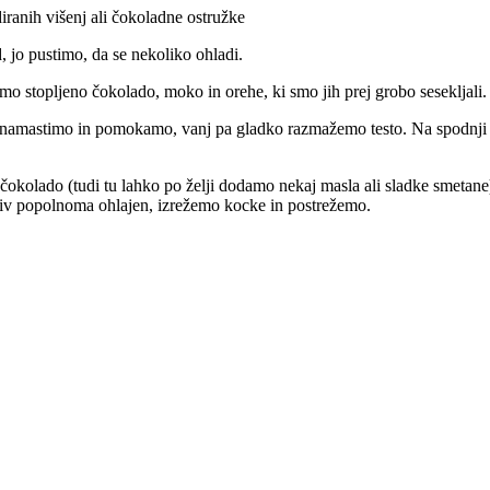
iranih višenj ali čokoladne ostružke
 jo pustimo, da se nekoliko ohladi.
o stopljeno čokolado, moko in orehe, ki smo jih prej grobo sesekljali.
) namastimo in pomokamo, vanj pa gladko razmažemo testo. Na spodnji 
kolado (tudi tu lahko po želji dodamo nekaj masla ali sladke smetane) t
liv popolnoma ohlajen, izrežemo kocke in postrežemo.