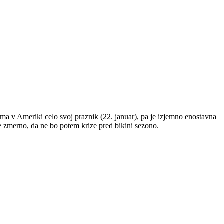
 ima v Ameriki celo svoj praznik (22. januar), pa je izjemno enostavna
te zmerno, da ne bo potem krize pred bikini sezono.