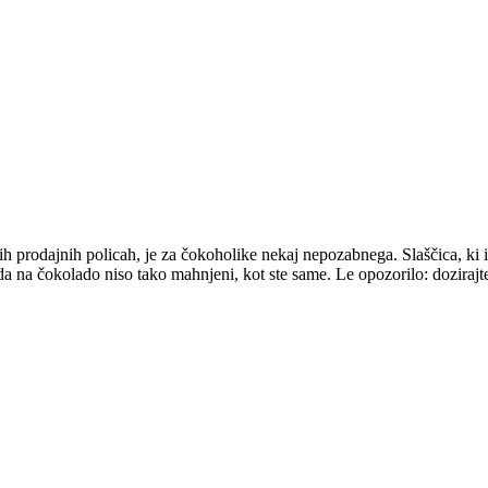
ših prodajnih policah, je za čokoholike nekaj nepozabnega. Slaščica, ki
orda na čokolado niso tako mahnjeni, kot ste same. Le opozorilo: doziraj