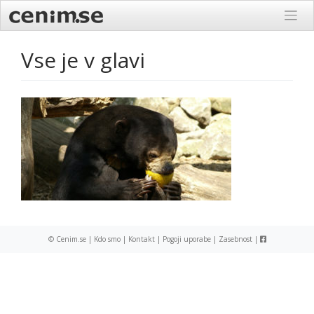
Skip
to
content
Vse je v glavi
© Cenim.se |
Kdo smo
|
Kontakt
|
Pogoji uporabe
|
Zasebnost
|