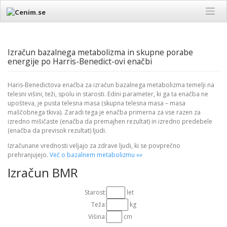
Skip
to
content
Izračun bazalnega metabolizma in skupne porabe
energije po Harris-Benedict-ovi enačbi
Haris-Benedictova enačba za izračun bazalnega metabolizma temelji na
telesni višini, teži, spolu in starosti. Edini parameter, ki ga ta enačba ne
upošteva, je pusta telesna masa (skupna telesna masa – masa
maščobnega tkiva). Zaradi tega je enačba primerna za vse razen za
izredno mišičaste (enačba da premajhen rezultat) in izredno predebele
(enačba da previsok rezultat) ljudi.
Izračunane vrednosti veljajo za zdrave ljudi, ki se povprečno
prehranjujejo.
Več o bazalnem metabolizmu »»
Izračun BMR
Starost:
let
Teža:
kg
Višina:
cm